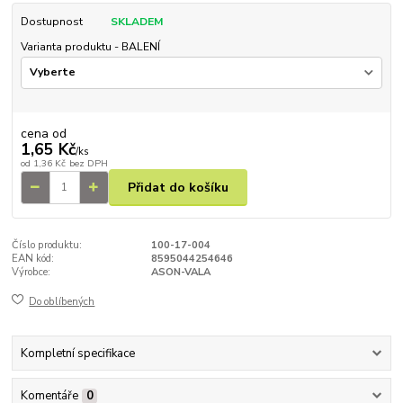
Dostupnost
SKLADEM
Varianta produktu - BALENÍ
cena od
1,65 Kč
/
ks
od
1,36 Kč
bez DPH
Přidat do košíku
Číslo produktu:
100-17-004
EAN kód:
8595044254646
Výrobce:
ASON-VALA
Do oblíbených
Kompletní specifikace
Komentáře
0