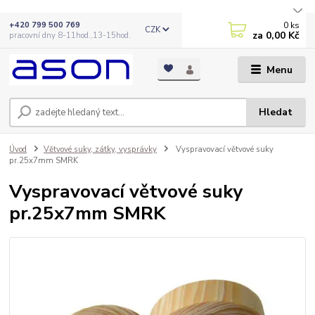
0
ks
+420 799 500 769
CZK
za
0,00 Kč
pracovní dny 8-11hod.,13-15hod.
Menu
Hledat
Úvod
Větvové suky, zátky, vysprávky
Vyspravovací větvové suky
pr.25x7mm SMRK
Vyspravovací větvové suky
pr.25x7mm SMRK