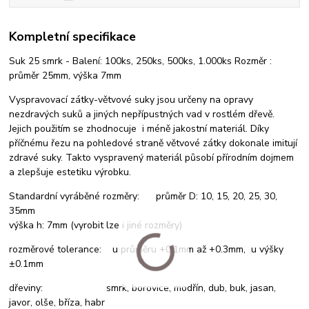
Kompletní specifikace
Suk 25 smrk - Balení: 100ks, 250ks, 500ks, 1.000ks Rozměr :
průměr 25mm, výška 7mm
Vyspravovací zátky-větvové suky jsou určeny na opravy
nezdravých suků a jiných nepřípustných vad v rostlém dřevě.
Jejich použitím se zhodnocuje i méně jakostní materiál. Díky
příčnému řezu na pohledové straně větvové zátky dokonale imitují
zdravé suky. Takto vyspravený materiál působí přírodním dojmem
a zlepšuje estetiku výrobku.
Standardní vyráběné rozměry: průměr D: 10, 15, 20, 25, 30,
35mm
výška h: 7mm (vyrobit lze i jiné rozměry)
rozměrové tolerance: u průměru +0.1mm až +0.3mm, u výšky
±0.1mm
dřeviny: smrk, borovice, modřín, dub, buk, jasan,
javor, olše, bříza, habr