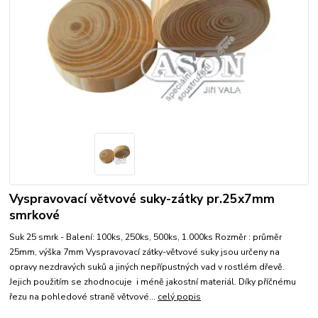
Vyspravovací větvové suky-zátky pr.25x7mm
smrkové
Suk 25 smrk - Balení: 100ks, 250ks, 500ks, 1.000ks Rozměr : průměr
25mm, výška 7mm Vyspravovací zátky-větvové suky jsou určeny na
opravy nezdravých suků a jiných nepřípustných vad v rostlém dřevě.
Jejich použitím se zhodnocuje i méně jakostní materiál. Díky příčnému
řezu na pohledové straně větvové...
celý popis