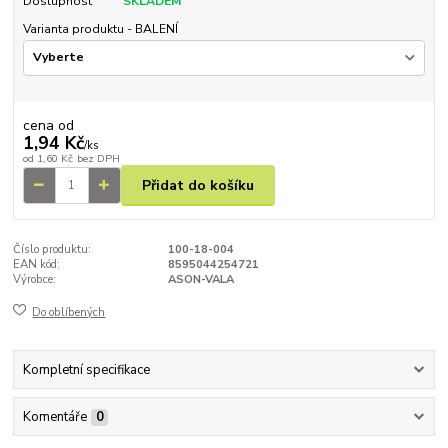
Dostupnost
SKLADEM
Varianta produktu - BALENÍ
cena od
1,94 Kč
/
ks
od
1,60 Kč
bez DPH
Přidat do košíku
Číslo produktu:
100-18-004
EAN kód:
8595044254721
Výrobce:
ASON-VALA
Do oblíbených
Kompletní specifikace
Komentáře
0