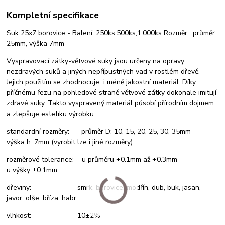
Kompletní specifikace
Suk 25x7 borovice - Balení: 250ks,500ks,1.000ks Rozměr : průměr
25mm, výška 7mm
Vyspravovací zátky-větvové suky jsou určeny na opravy
nezdravých suků a jiných nepřípustných vad v rostlém dřevě.
Jejich použitím se zhodnocuje i méně jakostní materiál. Díky
příčnému řezu na pohledové straně větvové zátky dokonale imitují
zdravé suky. Takto vyspravený materiál působí přírodním dojmem
a zlepšuje estetiku výrobku.
standardní rozměry: průměr D: 10, 15, 20, 25, 30, 35mm
výška h: 7mm (vyrobit lze i jiné rozměry)
rozměrové tolerance: u průměru +0.1mm až +0.3mm
u výšky ±0.1mm
dřeviny: smrk, borovice, modřín, dub, buk, jasan,
javor, olše, bříza, habr
vlhkost: 10±2%