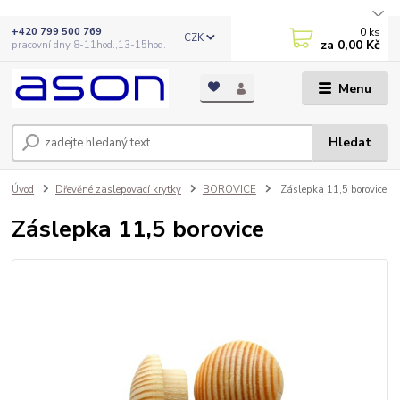
0
ks
+420 799 500 769
CZK
za
0,00 Kč
pracovní dny 8-11hod.,13-15hod.
Menu
Hledat
Úvod
Dřevěné zaslepovací krytky
BOROVICE
Záslepka 11,5 borovice
Záslepka 11,5 borovice