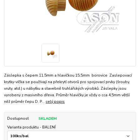
Záslepka s čepem 11,5mm a hlavičkou 15,5mm borovice Zaslepovací
krytky-víčka se používají na překrytí otvorů pro spojovací prvky (šrouby,
vruty, atd.) u nábytku a stavebně truhlářských výrobků. Záslepky jsou
vyrobeny z masivního dřeva. Průměr hlavičky je vždy o cca 4,5mm větší
něž průměr čepu D. P...
celý popis
Dostupnost
SKLADEM
Varianta produktu - BALENÍ