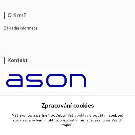
O firmě
Základní informace
Kontakt
ason-vala.cz
Zpracování cookies
+420 799 500 769
Náš e-shop a partneři potřebují Váš
souhlas
s použitím souborů
pracovní dny 8-11hod.,13-15hod.
cookies, aby Vám mohli zobrazovat informace týkající se Vašich
zájmů.
info@ason-vala.cz