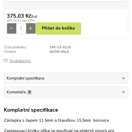
375,03 Kč
/
bal
309,94 Kč
bez DPH
Přidat do košíku
Číslo produktu:
100-13-0115
Výrobce:
ASON-VALA
Do oblíbených
Kompletní specifikace
Komentáře
0
Kompletní specifikace
Záslepka s čepem 11,5mm a hlavičkou 15,5mm borovice
Zaslepovací krytky-víčka se používají na překrytí otvorů pro