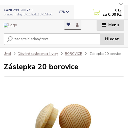
0
ks
+420 799 500 769
CZK
za
0,00 Kč
pracovní dny 8-11hod.,13-15hod.
Menu
Hledat
Úvod
Dřevěné zaslepovací krytky
BOROVICE
Záslepka 20 borovice
Záslepka 20 borovice