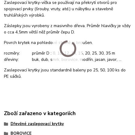
Zaslepovací krytky-víčka se používají na překrytí otvorů pro
spojovací prvky (šrouby, vruty, atd.) u nábytku a stavebně
truhlářských výrobků.
Záslepky jsou vyrobeny z masivního dřeva. Průměr hlavičky je vždy
o cca 4,5mm větší něž průměr čepu D.
Povrch krytek na pohledové straně je broušen.
rozměry: průměr D : 8, 10, 12, 14, 15, 20, 25, 30, 35 m
dřeviny: buk, dub, smrk, borovice, modřín, jasan, javor, ...
Zaslepovací krytky jsou standardně baleny po 25, 50, 100 ks do
PE sáčků.
Zboží zařazeno v kategoriích
Dřevěné zaslepovací krytky
BOROVICE