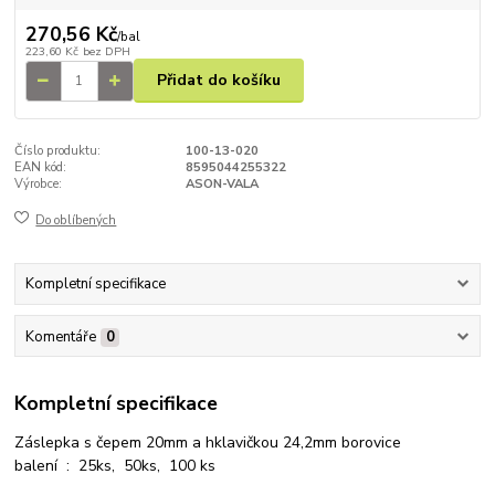
270,56 Kč
/
bal
223,60 Kč
bez DPH
Přidat do košíku
Číslo produktu:
100-13-020
EAN kód:
8595044255322
Výrobce:
ASON-VALA
Do oblíbených
Kompletní specifikace
Komentáře
0
Kompletní specifikace
Záslepka s čepem 20mm a hklavičkou 24,2mm borovice
balení : 25ks, 50ks, 100 ks