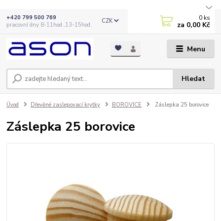
0
ks
+420 799 500 769
CZK
za
0,00 Kč
pracovní dny 8-11hod.,13-15hod.
Menu
Hledat
Úvod
Dřevěné zaslepovací krytky
BOROVICE
Záslepka 25 borovice
Záslepka 25 borovice