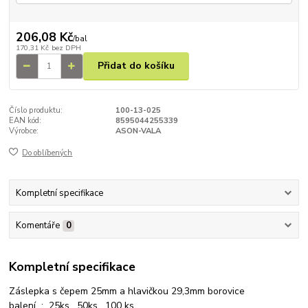
206,08 Kč
/
bal
170,31 Kč
bez DPH
Přidat do košíku
Číslo produktu:
100-13-025
EAN kód:
8595044255339
Výrobce:
ASON-VALA
Do oblíbených
Kompletní specifikace
Komentáře
0
Kompletní specifikace
Záslepka s čepem 25mm a hlavičkou 29,3mm borovice
balení : 25ks, 50ks, 100 ks