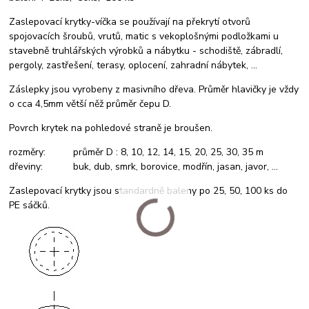
Zaslepovací krytky-víčka se používají na překrytí otvorů
spojovacích šroubů, vrutů, matic s vekoplošnými podložkami u
stavebně truhlářských výrobků a nábytku - schodiště, zábradlí,
pergoly, zastřešení, terasy, oplocení, zahradní nábytek, ...
Záslepky jsou vyrobeny z masivního dřeva. Průměr hlavičky je vždy
o cca 4,5mm větší něž průměr čepu D.
Povrch krytek na pohledové straně je broušen.
rozměry: průměr D : 8, 10, 12, 14, 15, 20, 25, 30, 35 m
dřeviny: buk, dub, smrk, borovice, modřín, jasan, javor, ...
Zaslepovací krytky jsou standardně baleny po 25, 50, 100 ks do
PE sáčků.