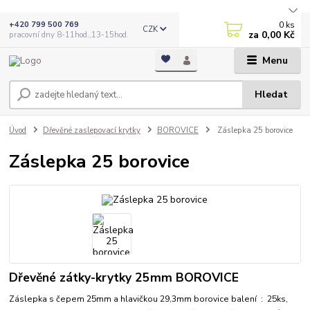
0
ks
+420 799 500 769
CZK
za
0,00 Kč
pracovní dny 8-11hod.,13-15hod.
Menu
Hledat
Úvod
Dřevěné zaslepovací krytky
BOROVICE
Záslepka 25 borovice
Záslepka 25 borovice
Dřevěné zátky-krytky 25mm BOROVICE
Záslepka s čepem 25mm a hlavičkou 29,3mm borovice balení : 25ks,