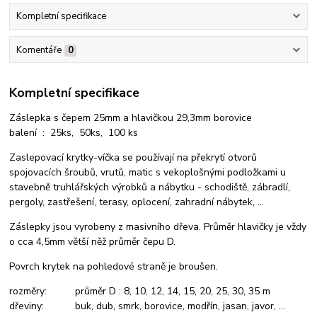
Kompletní specifikace
Komentáře
0
Kompletní specifikace
Záslepka s čepem 25mm a hlavičkou 29,3mm borovice
balení : 25ks, 50ks, 100 ks
Zaslepovací krytky-víčka se používají na překrytí otvorů
spojovacích šroubů, vrutů, matic s vekoplošnými podložkami u
stavebně truhlářských výrobků a nábytku - schodiště, zábradlí,
pergoly, zastřešení, terasy, oplocení, zahradní nábytek, ...
Záslepky jsou vyrobeny z masivního dřeva. Průměr hlavičky je vždy
o cca 4,5mm větší něž průměr čepu D.
Povrch krytek na pohledové straně je broušen.
rozměry: průměr D : 8, 10, 12, 14, 15, 20, 25, 30, 35 m
dřeviny: buk, dub, smrk, borovice, modřín, jasan, javor, ...