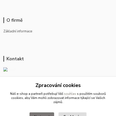
O firmě
Základní informace
Kontakt
ason-vala.cz
Zpracování cookies
+420 799 500 769
Náš e-shop a partneři potřebují Váš
souhlas
s použitím souborů
pracovní dny 8-11hod.,13-15hod.
cookies, aby Vám mohli zobrazovat informace týkající se Vašich
zájmů.
info@ason-vala.cz