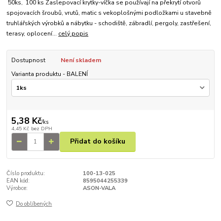
50ks, 100 ks Zaslepovací krytky-víčka se používají na překrytí otvorů
spojovacích šroubů, vrutů, matic s vekoplošnými podložkami u stavebně
truhlářských výrobků a nábytku - schodiště, zábradlí, pergoly, zastřešení,
terasy, oplocení...
celý popis
Dostupnost
Není skladem
Varianta produktu - BALENÍ
5,38 Kč
/
ks
4,45 Kč
bez DPH
Přidat do košíku
Číslo produktu:
100-13-025
EAN kód:
8595044255339
Výrobce:
ASON-VALA
Do oblíbených