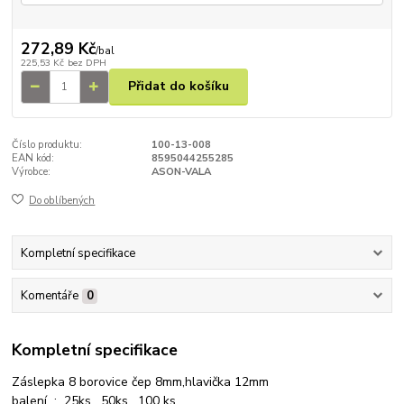
272,89 Kč
/
bal
225,53 Kč
bez DPH
Přidat do košíku
Číslo produktu:
100-13-008
EAN kód:
8595044255285
Výrobce:
ASON-VALA
Do oblíbených
Kompletní specifikace
Komentáře
0
Kompletní specifikace
Záslepka 8 borovice čep 8mm,hlavička 12mm
balení : 25ks, 50ks, 100 ks