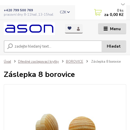
0
ks
+420 799 500 769
CZK
za
0,00 Kč
pracovní dny 8-11hod.,13-15hod.
Menu
Hledat
Úvod
Dřevěné zaslepovací krytky
BOROVICE
Záslepka 8 borovice
Záslepka 8 borovice