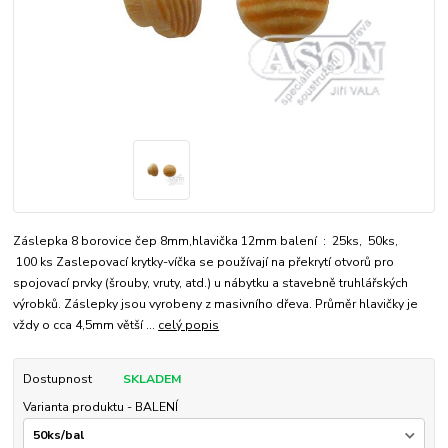
Záslepka 8 borovice čep 8mm,hlavička 12mm balení : 25ks, 50ks,
100 ks Zaslepovací krytky-víčka se používají na překrytí otvorů pro
spojovací prvky (šrouby, vruty, atd.) u nábytku a stavebně truhlářských
výrobků. Záslepky jsou vyrobeny z masivního dřeva. Průměr hlavičky je
vždy o cca 4,5mm větší ...
celý popis
Dostupnost
SKLADEM
Varianta produktu - BALENÍ