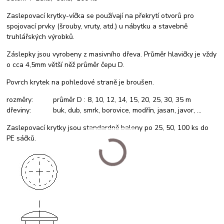
Zaslepovací krytky-víčka se používají na překrytí otvorů pro
spojovací prvky (šrouby, vruty, atd.) u nábytku a stavebně
truhlářských výrobků.
Záslepky jsou vyrobeny z masivního dřeva. Průměr hlavičky je vždy
o cca 4,5mm větší něž průměr čepu D.
Povrch krytek na pohledové straně je broušen.
rozměry: průměr D : 8, 10, 12, 14, 15, 20, 25, 30, 35 m
dřeviny: buk, dub, smrk, borovice, modřín, jasan, javor, ...
Zaslepovací krytky jsou standardně baleny po 25, 50, 100 ks do
PE sáčků.