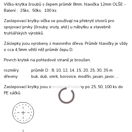
Víčko-krytka šroubů s čepem průměr 8mm, hlavička 12mm OLŠE -
Balení : 25ks, 50ks, 100 ks
Zaslepovací krytky-víčka se používají na překrytí otvorů pro
spojovací prvky (šrouby, vruty, atd.) u nábytku a stavebně
truhlářských výrobků.
Záslepky jsou vyrobeny z masivního dřeva. Průměr hlavičky je vždy
o cca 4,5mm větší něž průměr čepu D.
Povrch krytek na pohledové straně je broušen.
rozměry: průměr D : 8, 10, 12, 14, 15, 20, 25, 30, 35 m
dřeviny: buk, dub, smrk, borovice, modřín, jasan, javor, ...
Zaslepovací krytky jsou standardně baleny po 25, 50, 100 ks do
PE sáčků.