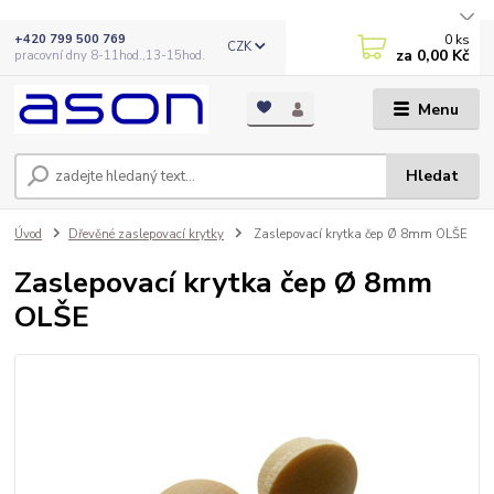
0
ks
+420 799 500 769
CZK
za
0,00 Kč
pracovní dny 8-11hod.,13-15hod.
Menu
Hledat
Úvod
Dřevěné zaslepovací krytky
Zaslepovací krytka čep Ø 8mm OLŠE
Zaslepovací krytka čep Ø 8mm
OLŠE