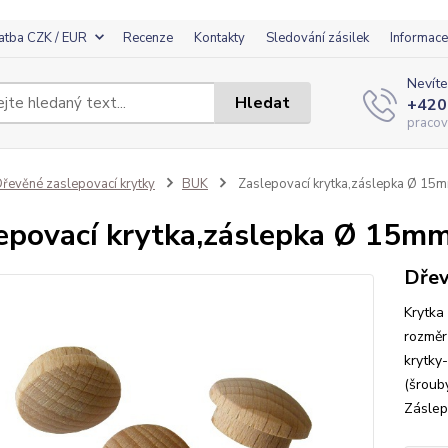
atba CZK / EUR
Recenze
Kontakty
Sledování zásilek
Informace
Nevíte
Hledat
+420
pracov
řevěné zaslepovací krytky
BUK
Zaslepovací krytka,záslepka Ø 15
epovací krytka,záslepka Ø 15m
Dřev
Krytka
rozměr
krytky-
(šrouby
Záslep