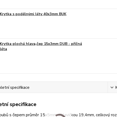
Krytka s podélnými léty 40x3mm BUK
Krytka plochá hlava,čep 15x3mm DUB - příčná
léta
etní specifikace
tní specifikace
roubů s čepem průměr 15x5mm a hlavičkou 19,4mm, celkový r