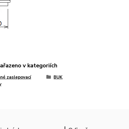
zařazeno v kategoriích
né zaslepovací
BUK
y