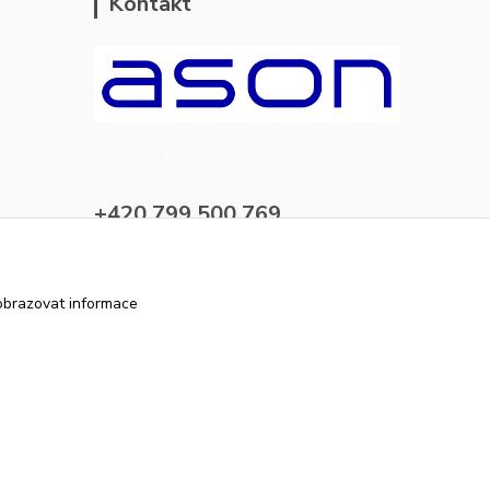
Kontakt
ason-vala.cz
+420 799 500 769
pracovní dny 8-11hod.,13-15hod.
info@ason-vala.cz
obrazovat informace
Vytvořeno na
Eshop-rychle.cz