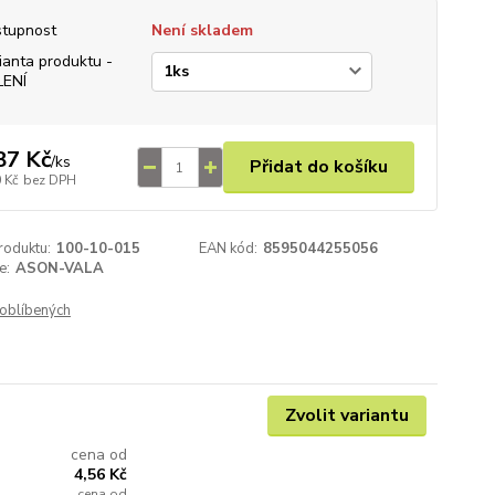
tupnost
Není skladem
ianta produktu -
LENÍ
87 Kč
/
ks
Přidat do košíku
 Kč
bez DPH
roduktu:
100-10-015
EAN kód:
8595044255056
e:
ASON-VALA
oblíbených
Zvolit variantu
cena od
4,56 Kč
cena od