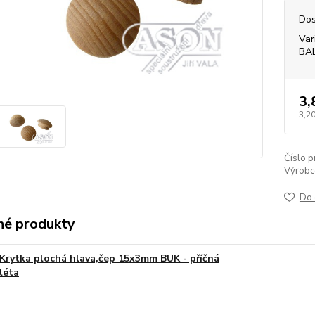
Dos
Var
BA
3,
3,20
Číslo p
Výrobc
Do 
é produkty
Krytka plochá hlava,čep 15x3mm BUK - příčná
léta