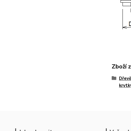
Zboží 
Dřevě
krytk