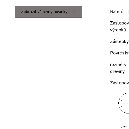
Balení :
Zobrazit všechny novinky
Zaslepova
výrobků.
Záslepky 
Povrch kr
rozměry:
dřeviny: 
Zaslepova