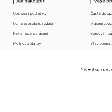
Jak nakoupit
Vaše ob
Obchodní podmínky
Časté dotaz
Ochrana osobních údajů
Vrácení zbož
Reklamace a vrácení
Sledování zá
Možnosti platby
Stav objedn
Možnosti dopravy
Zobrazení cen v EUR
Náš e-shop a partn