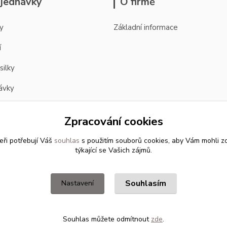
jednávky
O firmě
y
Základní informace
í
silky
ávky
Zpracování cookies
eři potřebují Váš
souhlas
s použitím souborů cookies, aby Vám mohli z
týkající se Vašich zájmů.
Souhlasím
Nastavení
Souhlas můžete odmítnout
zde
.