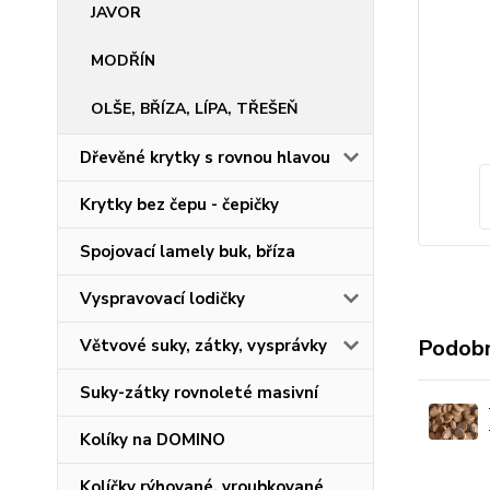
JAVOR
MODŘÍN
OLŠE, BŘÍZA, LÍPA, TŘEŠEŇ
Dřevěné krytky s rovnou hlavou
Krytky bez čepu - čepičky
Spojovací lamely buk, bříza
Vyspravovací lodičky
Podobn
Větvové suky, zátky, vysprávky
Suky-zátky rovnoleté masivní
Kolíky na DOMINO
Kolíčky rýhované, vroubkované