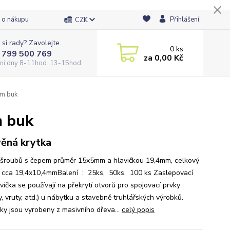
 o nákupu
Přihlášení
CZK
 si rady? Zavolejte.
0
ks
 799 500 769
za
0,00 Kč
ní dny 8-11hod.,13-15hod.
mm buk
m buk
ěná krytka
 šroubů s čepem průměr 15x5mm a hlavičkou 19,4mm, celkový
 cca 19,4x10,4mmBalení : 25ks, 50ks, 100 ks Zaslepovací
víčka se používají na překrytí otvorů pro spojovací prvky
, vruty, atd.) u nábytku a stavebně truhlářských výrobků.
ky jsou vyrobeny z masivního dřeva...
celý popis