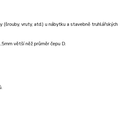
y (šrouby, vruty, atd.) u nábytku a stavebně truhlářských
 4,5mm větší něž průměr čepu D.
ů.