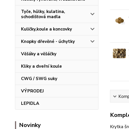
Tyče, hůlky, kulatina,
schodišťová madla
Kuličky,koule a koncovky
Knopky dřevěné - úchytky
Věšáky a věšáčky
Kliky a dveřní koule
CWG / SWG suky
VÝPRODEJ
Kompl
LEPIDLA
Komple
Novinky
Krytka š