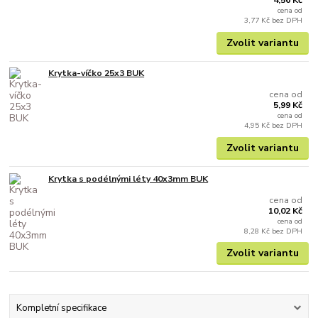
4,56 Kč
cena od
3,77 Kč
bez DPH
Zvolit variantu
Krytka-víčko 25x3 BUK
cena od
5,99 Kč
cena od
4,95 Kč
bez DPH
Zvolit variantu
Krytka s podélnými léty 40x3mm BUK
cena od
10,02 Kč
cena od
8,28 Kč
bez DPH
Zvolit variantu
Kompletní specifikace