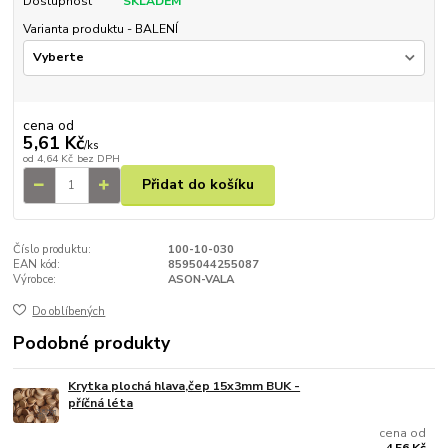
Dostupnost
SKLADEM
Varianta produktu - BALENÍ
cena od
5,61 Kč
/
ks
od
4,64 Kč
bez DPH
Přidat do košíku
Číslo produktu:
100-10-030
EAN kód:
8595044255087
Výrobce:
ASON-VALA
Do oblíbených
Podobné produkty
Krytka plochá hlava,čep 15x3mm BUK -
příčná léta
cena od