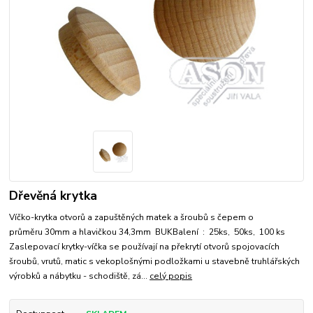
Dřevěná krytka
Víčko-krytka otvorů a zapuštěných matek a šroubů s čepem o
průměru 30mm a hlavičkou 34,3mm BUKBalení : 25ks, 50ks, 100 ks
Zaslepovací krytky-víčka se používají na překrytí otvorů spojovacích
šroubů, vrutů, matic s vekoplošnými podložkami u stavebně truhlářských
výrobků a nábytku - schodiště, zá...
celý popis