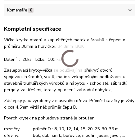
Komentáře
0
Kompletní specifikace
Víčko-krytka otvorů a zapuštěných matek a šroubů s čepem o
průměru 30mm a hlavičkou 34,3mm BUK
Balení : 25ks, 50ks, 100 ks
Zaslepovací krytky-víčka se používají na překrytí otvorů
spojovacích šroubů, vrutů, matic s vekoplošnými podložkami u
stavebně truhlářských výrobků a nábytku - schodiště, zábradlí,
pergoly, zastřešení, terasy, oplocení, zahradní nábytek, ...
Záslepky jsou vyrobeny z masivního dřeva. Průměr hlavičky je vždy
o cca 4,5mm větší něž průměr čepu D.
Povrch krytek na pohledové straně je broušen.
rozměry: průměr D : 8, 10, 12, 14, 15, 20, 25, 30, 35 m
dřeviny: buk, dub, smrk, borovice, modřín, jasan, javor, ...