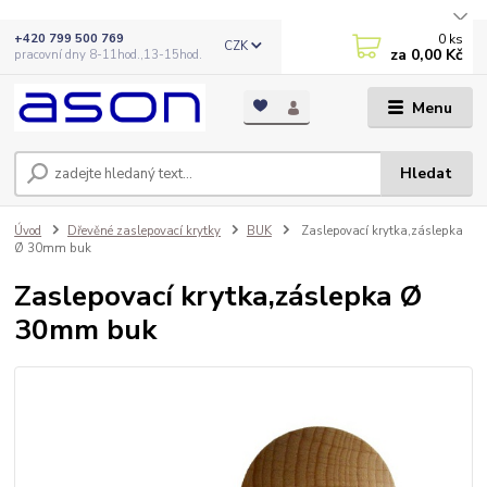
0
ks
+420 799 500 769
CZK
za
0,00 Kč
pracovní dny 8-11hod.,13-15hod.
Menu
Hledat
Úvod
Dřevěné zaslepovací krytky
BUK
Zaslepovací krytka,záslepka
Ø 30mm buk
Zaslepovací krytka,záslepka Ø
30mm buk