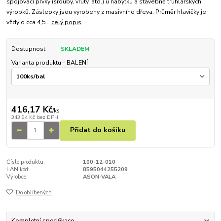
spojovací prvky (šrouby, vruty, atd.) u nábytku a stavebně truhlářských
výrobků. Záslepky jsou vyrobeny z masivního dřeva. Průměr hlavičky je
vždy o cca 4,5...
celý popis
Dostupnost
SKLADEM
Varianta produktu - BALENÍ
416,17 Kč
/
ks
343,94 Kč
bez DPH
Přidat do košíku
Číslo produktu:
100-12-010
EAN kód:
8595044255209
Výrobce:
ASON-VALA
Do oblíbených