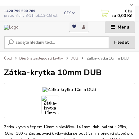
0
ks
+420 799 500 769
CZK
za
0,00 Kč
pracovní dny 8-11hod.,13-15hod.
Menu
Hledat
Úvod
Dřevěné zaslepovací krytky
DUB
Zátka-krytka 10mm DUB
Zátka-krytka 10mm DUB
Zátka-krytka s čepem 10mm a hlavičkou 14,1mm dub balení : 25ks,
50ks, 100 ks Zaslepovací krytky-víčka se používají na překrytí otvorů pro