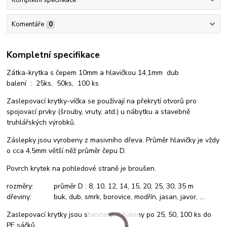
Kompletní specifikace
Komentáře
0
Kompletní specifikace
Zátka-krytka s čepem 10mm a hlavičkou 14,1mm dub
balení : 25ks, 50ks, 100 ks
Zaslepovací krytky-víčka se používají na překrytí otvorů pro
spojovací prvky (šrouby, vruty, atd.) u nábytku a stavebně
truhlářských výrobků.
Záslepky jsou vyrobeny z masivního dřeva. Průměr hlavičky je vždy
o cca 4,5mm větší něž průměr čepu D.
Povrch krytek na pohledové straně je broušen.
rozměry: průměr D : 8, 10, 12, 14, 15, 20, 25, 30, 35 m
dřeviny: buk, dub, smrk, borovice, modřín, jasan, javor, ...
Zaslepovací krytky jsou standardně baleny po 25, 50, 100 ks do
PE sáčků.