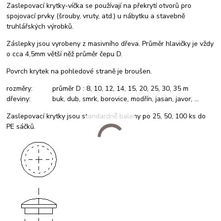
Zaslepovací krytky-víčka se používají na překrytí otvorů pro
spojovací prvky (šrouby, vruty, atd.) u nábytku a stavebně
truhlářských výrobků.
Záslepky jsou vyrobeny z masivního dřeva. Průměr hlavičky je vždy
o cca 4,5mm větší něž průměr čepu D.
Povrch krytek na pohledové straně je broušen.
rozměry: průměr D : 8, 10, 12, 14, 15, 20, 25, 30, 35 m
dřeviny: buk, dub, smrk, borovice, modřín, jasan, javor, ...
Zaslepovací krytky jsou standardně baleny po 25, 50, 100 ks do
PE sáčků.