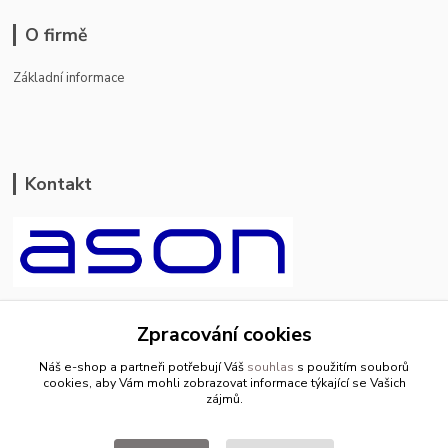
O firmě
Základní informace
Kontakt
ason-vala.cz
Zpracování cookies
+420 799 500 769
Náš e-shop a partneři potřebují Váš
souhlas
s použitím souborů
pracovní dny 8-11hod.,13-15hod.
cookies, aby Vám mohli zobrazovat informace týkající se Vašich
zájmů.
info@ason-vala.cz