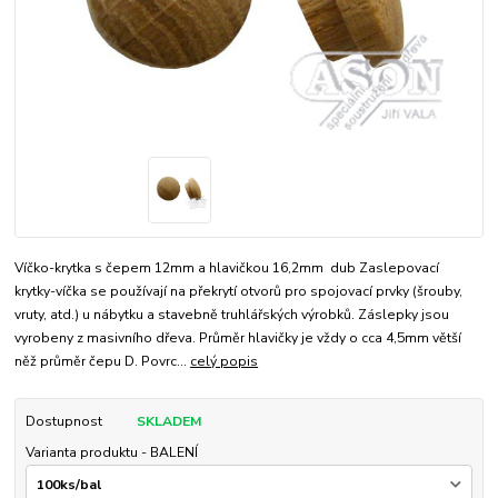
Víčko-krytka s čepem 12mm a hlavičkou 16,2mm dub Zaslepovací
krytky-víčka se používají na překrytí otvorů pro spojovací prvky (šrouby,
vruty, atd.) u nábytku a stavebně truhlářských výrobků. Záslepky jsou
vyrobeny z masivního dřeva. Průměr hlavičky je vždy o cca 4,5mm větší
něž průměr čepu D. Povrc...
celý popis
Dostupnost
SKLADEM
Varianta produktu - BALENÍ