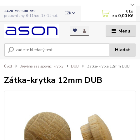
0
ks
+420 799 500 769
CZK
za
0,00 Kč
pracovní dny 8-11hod.,13-15hod.
Menu
Hledat
Úvod
Dřevěné zaslepovací krytky
DUB
Zátka-krytka 12mm DUB
Zátka-krytka 12mm DUB