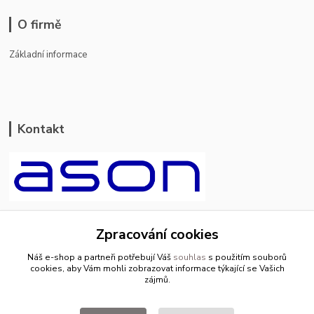
O firmě
Základní informace
Kontakt
ason-vala.cz
Zpracování cookies
+420 799 500 769
Náš e-shop a partneři potřebují Váš
souhlas
s použitím souborů
pracovní dny 8-11hod.,13-15hod.
cookies, aby Vám mohli zobrazovat informace týkající se Vašich
zájmů.
info@ason-vala.cz