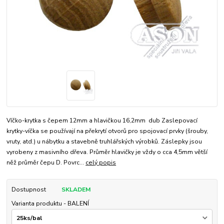
Víčko-krytka s čepem 12mm a hlavičkou 16,2mm dub Zaslepovací
krytky-víčka se používají na překrytí otvorů pro spojovací prvky (šrouby,
vruty, atd.) u nábytku a stavebně truhlářských výrobků. Záslepky jsou
vyrobeny z masivního dřeva. Průměr hlavičky je vždy o cca 4,5mm větší
něž průměr čepu D. Povrc...
celý popis
Dostupnost
SKLADEM
Varianta produktu - BALENÍ