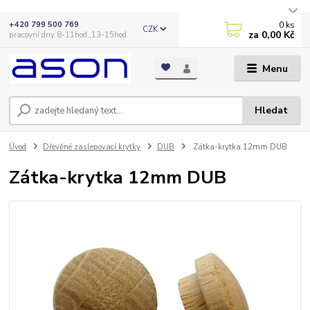
0
ks
+420 799 500 769
CZK
za
0,00 Kč
pracovní dny 8-11hod.,13-15hod.
Menu
Hledat
Úvod
Dřevěné zaslepovací krytky
DUB
Zátka-krytka 12mm DUB
Zátka-krytka 12mm DUB