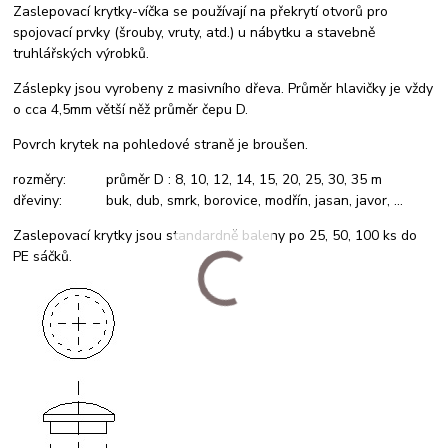
Zaslepovací krytky-víčka se používají na překrytí otvorů pro
spojovací prvky (šrouby, vruty, atd.) u nábytku a stavebně
truhlářských výrobků.
Záslepky jsou vyrobeny z masivního dřeva. Průměr hlavičky je vždy
o cca 4,5mm větší něž průměr čepu D.
Povrch krytek na pohledové straně je broušen.
rozměry: průměr D : 8, 10, 12, 14, 15, 20, 25, 30, 35 m
dřeviny: buk, dub, smrk, borovice, modřín, jasan, javor, ...
Zaslepovací krytky jsou standardně baleny po 25, 50, 100 ks do
PE sáčků.