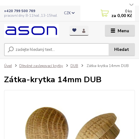
0
ks
+420 799 500 769
CZK
za
0,00 Kč
pracovní dny 8-11hod.,13-15hod.
Menu
Hledat
Úvod
Dřevěné zaslepovací krytky
DUB
Zátka-krytka 14mm DUB
Zátka-krytka 14mm DUB