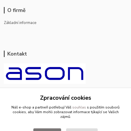
O firmě
Základní informace
Kontakt
ason-vala.cz
Zpracování cookies
+420 799 500 769
Náš e-shop a partneři potřebují Váš
souhlas
s použitím souborů
pracovní dny 8-11hod.,13-15hod.
cookies, aby Vám mohli zobrazovat informace týkající se Vašich
zájmů.
info@ason-vala.cz