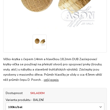
Víčko-krytka s čepem 14mm a hlavičkou 18,2mm DUB Zaslepovací
krytky-víčka se používají na překrytí otvorů pro spojovací prvky (šrouby,
vruty, atd.) u nábytku a stavebně truhlářských výrobků. Záslepky jsou
vyrobeny z masivního dřeva. Průměr hlavičky je vždy o cca 4,5mm větší
něž průměr čepu D. Povrch...
celý popis
Dostupnost
SKLADEM
Varianta produktu - BALENÍ