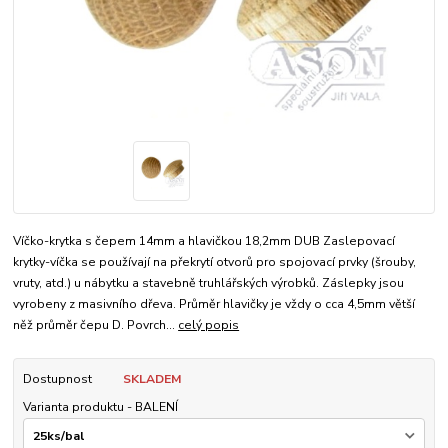
Víčko-krytka s čepem 14mm a hlavičkou 18,2mm DUB Zaslepovací
krytky-víčka se používají na překrytí otvorů pro spojovací prvky (šrouby,
vruty, atd.) u nábytku a stavebně truhlářských výrobků. Záslepky jsou
vyrobeny z masivního dřeva. Průměr hlavičky je vždy o cca 4,5mm větší
něž průměr čepu D. Povrch...
celý popis
Dostupnost
SKLADEM
Varianta produktu - BALENÍ