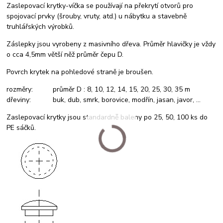
Zaslepovací krytky-víčka se používají na překrytí otvorů pro
spojovací prvky (šrouby, vruty, atd.) u nábytku a stavebně
truhlářských výrobků.
Záslepky jsou vyrobeny z masivního dřeva. Průměr hlavičky je vždy
o cca 4,5mm větší něž průměr čepu D.
Povrch krytek na pohledové straně je broušen.
rozměry: průměr D : 8, 10, 12, 14, 15, 20, 25, 30, 35 m
dřeviny: buk, dub, smrk, borovice, modřín, jasan, javor, ...
Zaslepovací krytky jsou standardně baleny po 25, 50, 100 ks do
PE sáčků.