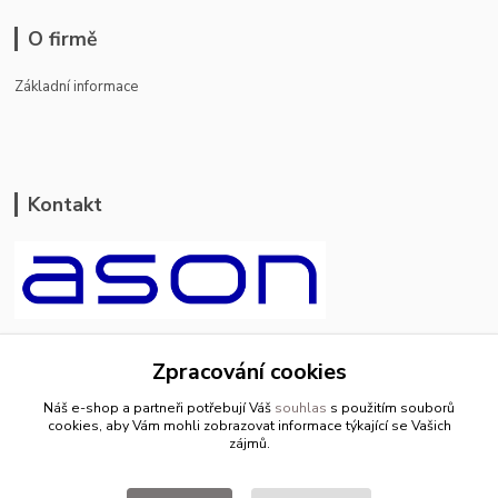
O firmě
Základní informace
Kontakt
ason-vala.cz
Zpracování cookies
+420 799 500 769
Náš e-shop a partneři potřebují Váš
souhlas
s použitím souborů
pracovní dny 8-11hod.,13-15hod.
cookies, aby Vám mohli zobrazovat informace týkající se Vašich
zájmů.
info@ason-vala.cz