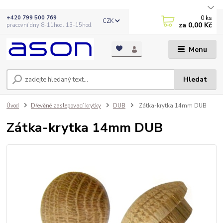
0
ks
+420 799 500 769
CZK
za
0,00 Kč
pracovní dny 8-11hod.,13-15hod.
Menu
Hledat
Úvod
Dřevěné zaslepovací krytky
DUB
Zátka-krytka 14mm DUB
Zátka-krytka 14mm DUB