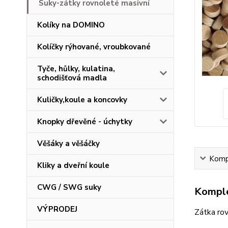
Suky-zátky rovnoleté masivní
Kolíky na DOMINO
Kolíčky rýhované, vroubkované
Tyče, hůlky, kulatina,
schodišťová madla
Kuličky,koule a koncovky
Knopky dřevěné - úchytky
Věšáky a věšáčky
Kompl
Kliky a dveřní koule
CWG / SWG suky
Komple
VÝPRODEJ
Zátka ro