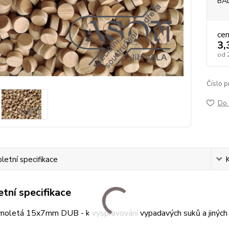
BA
ce
3,
od
Číslo p
Do 
etní specifikace
tní specifikace
vnoletá 15x7mm DUB - k vyspravování vypadavých suků a jiných