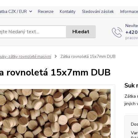
atba CZK / EUR
Recenze
Kontakty
Sledování zásilek
Informace
Nevíte
Hledat
+420
pracov
uky-zátky rovnoleté masivní
Zátka rovnoletá 15x7mm DUB
a rovnoletá 15x7mm DUB
Suk 
Zátka 
jiných
Dos
Var