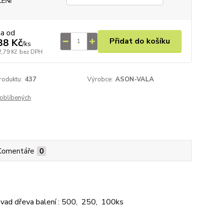
LENÍ
na od
Přidat do košíku
38 Kč
/
ks
2,79 Kč
bez DPH
roduktu:
437
Výrobce:
ASON-VALA
oblíbených
Komentáře
0
 vad dřeva balení : 500, 250, 100ks