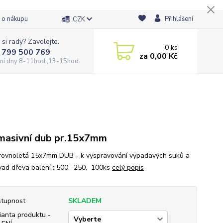
 o nákupu
Přihlášení
CZK
 si rady? Zavolejte.
0
ks
 799 500 769
za
0,00 Kč
ní dny 8-11hod.,13-15hod.
masivní dub pr.15x7mm
rovnoletá 15x7mm DUB - k vyspravování vypadavých suků a
 vad dřeva balení : 500, 250, 100ks
celý popis
tupnost
SKLADEM
ianta produktu -