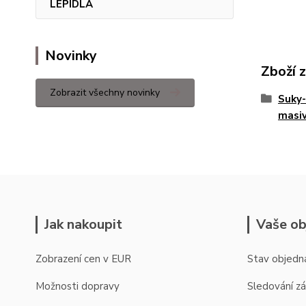
LEPIDLA
Novinky
Zboží 
Zobrazit všechny novinky
Suky-
masiv
Jak nakoupit
Vaše ob
Zobrazení cen v EUR
Stav objedn
Možnosti dopravy
Sledování zá