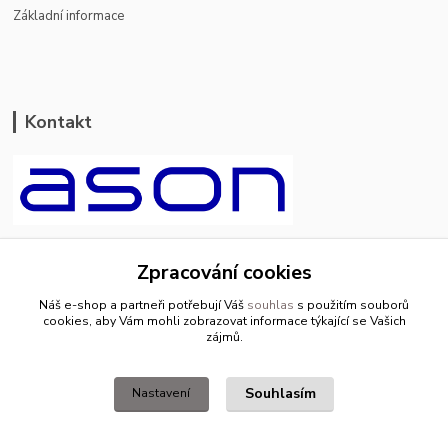
Základní informace
Kontakt
ason-vala.cz
Zpracování cookies
+420 799 500 769
Náš e-shop a partneři potřebují Váš
souhlas
s použitím souborů
pracovní dny 8-11hod.,13-15hod.
cookies, aby Vám mohli zobrazovat informace týkající se Vašich
zájmů.
info@ason-vala.cz
Souhlasím
Nastavení