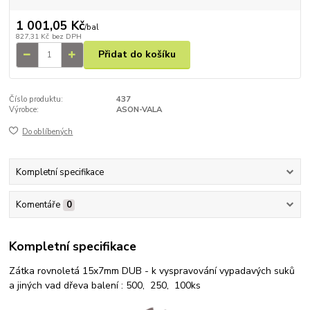
1 001,05 Kč
/
bal
827,31 Kč
bez DPH
Přidat do košíku
Číslo produktu:
437
Výrobce:
ASON-VALA
Do oblíbených
Kompletní specifikace
Komentáře
0
Kompletní specifikace
Zátka rovnoletá 15x7mm DUB - k vyspravování vypadavých suků
a jiných vad dřeva balení : 500, 250, 100ks