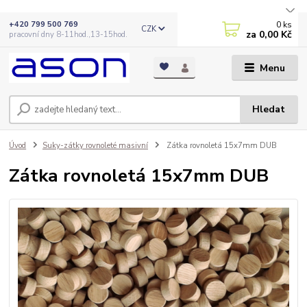
0
ks
+420 799 500 769
CZK
za
0,00 Kč
pracovní dny 8-11hod.,13-15hod.
Menu
Hledat
Úvod
Suky-zátky rovnoleté masivní
Zátka rovnoletá 15x7mm DUB
Zátka rovnoletá 15x7mm DUB