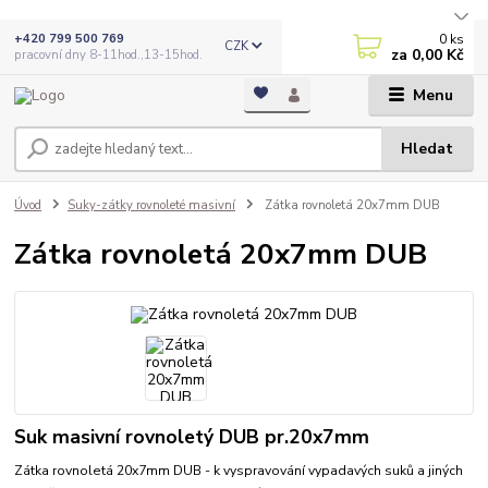
0
ks
+420 799 500 769
CZK
za
0,00 Kč
pracovní dny 8-11hod.,13-15hod.
Menu
Hledat
Úvod
Suky-zátky rovnoleté masivní
Zátka rovnoletá 20x7mm DUB
Zátka rovnoletá 20x7mm DUB
Suk masivní rovnoletý DUB pr.20x7mm
Zátka rovnoletá 20x7mm DUB - k vyspravování vypadavých suků a jiných