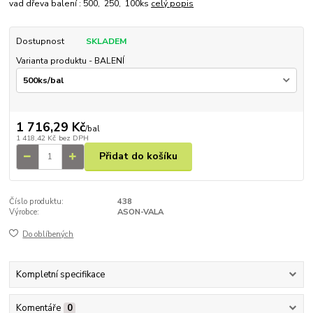
vad dřeva balení : 500, 250, 100ks
celý popis
Dostupnost
SKLADEM
Varianta produktu - BALENÍ
1 716,29 Kč
/
bal
1 418,42 Kč
bez DPH
Přidat do košíku
Číslo produktu:
438
Výrobce:
ASON-VALA
Do oblíbených
Kompletní specifikace
Komentáře
0