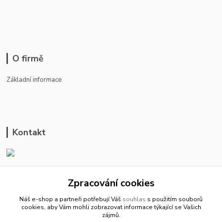
O firmě
Základní informace
Kontakt
ason-vala.cz
Zpracování cookies
+420 799 500 769
Náš e-shop a partneři potřebují Váš
souhlas
s použitím souborů
pracovní dny 8-11hod.,13-15hod.
cookies, aby Vám mohli zobrazovat informace týkající se Vašich
zájmů.