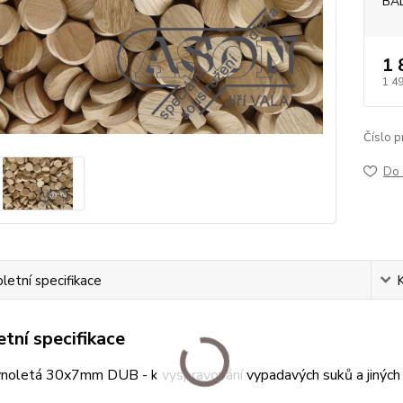
BA
1 
1 4
Číslo p
Do 
etní specifikace
tní specifikace
vnoletá 30x7mm DUB - k vyspravování vypadavých suků a jiných