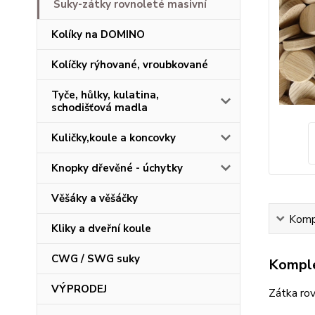
Suky-zátky rovnoleté masivní
Kolíky na DOMINO
Kolíčky rýhované, vroubkované
Tyče, hůlky, kulatina,
schodišťová madla
Kuličky,koule a koncovky
Knopky dřevěné - úchytky
Věšáky a věšáčky
Kompl
Kliky a dveřní koule
CWG / SWG suky
Komple
VÝPRODEJ
Zátka ro