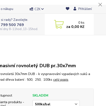
 o nákupu
Přihlášení
CZK
 si rady? Zavolejte.
0
ks
 799 500 769
za
0,00 Kč
ní dny 8-11hod.,13-15hod.
masivní rovnoletý DUB pr.30x7mm
rovnoletá 30x7mm DUB - k vyspravování vypadavých suků a
 vad dřeva balení : 500, 250, 100ks
celý popis
tupnost
SKLADEM
ianta produktu -