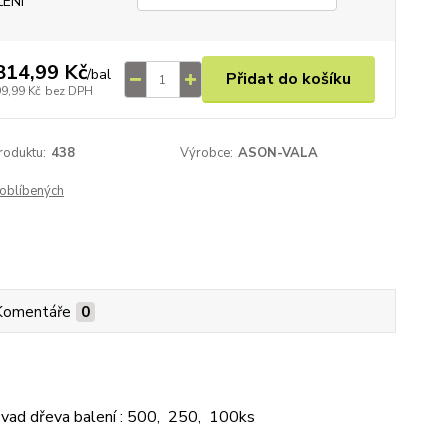
LENÍ
814,99 Kč
/
bal
Přidat do košíku
99,99 Kč
bez DPH
roduktu:
438
Výrobce:
ASON-VALA
oblíbených
Komentáře
0
 vad dřeva balení : 500, 250, 100ks