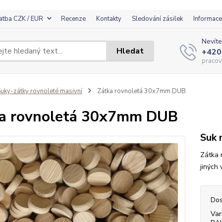
atba CZK / EUR
Recenze
Kontakty
Sledování zásilek
Informace
Nevíte
Hledat
+420
pracov
uky-zátky rovnoleté masivní
Zátka rovnoletá 30x7mm DUB
a rovnoletá 30x7mm DUB
Suk 
Zátka 
jiných
Dos
Var