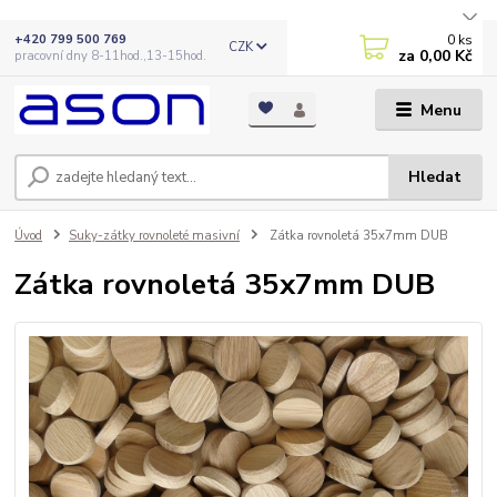
0
ks
+420 799 500 769
CZK
za
0,00 Kč
pracovní dny 8-11hod.,13-15hod.
Menu
Hledat
Úvod
Suky-zátky rovnoleté masivní
Zátka rovnoletá 35x7mm DUB
Zátka rovnoletá 35x7mm DUB