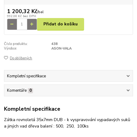
1 200,32 Kč
/
bal
992,00 Kč
bez DPH
Přidat do košíku
Číslo produktu:
438
Výrobce:
ASON-VALA
Do oblíbených
Kompletní specifikace
Komentáře
0
Kompletní specifikace
Zátka rovnoletá 35x7mm DUB - k vyspravování vypadavých suků
a jiných vad dřeva balení : 500, 250, 100ks