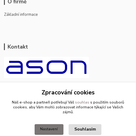
O firmě
Základní informace
Kontakt
ason-vala.cz
Zpracování cookies
+420 799 500 769
Náš e-shop a partneři potřebují Váš
souhlas
s použitím souborů
pracovní dny 8-11hod.,13-15hod.
cookies, aby Vám mohli zobrazovat informace týkající se Vašich
zájmů.
info@ason-vala.cz
Souhlasím
Nastavení