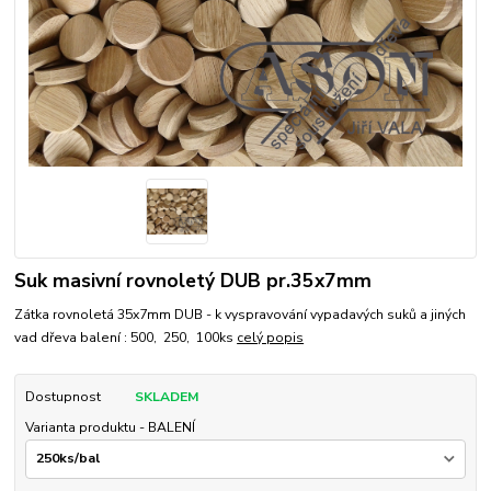
Suk masivní rovnoletý DUB pr.35x7mm
Zátka rovnoletá 35x7mm DUB - k vyspravování vypadavých suků a jiných
vad dřeva balení : 500, 250, 100ks
celý popis
Dostupnost
SKLADEM
Varianta produktu - BALENÍ