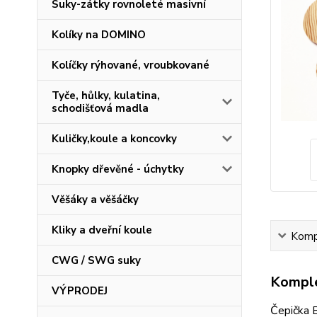
Suky-zátky rovnoleté masivní
Kolíky na DOMINO
Kolíčky rýhované, vroubkované
Tyče, hůlky, kulatina,
schodišťová madla
Kuličky,koule a koncovky
Knopky dřevěné - úchytky
Věšáky a věšáčky
Kliky a dveřní koule
Kompl
CWG / SWG suky
Komple
VÝPRODEJ
Čepička 