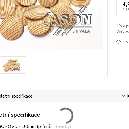
4,
3,56
Číslo p
Výrobc
Do 
etní specifikace
tní specifikace
BOROVICE 30mm (průměr hlavičky)