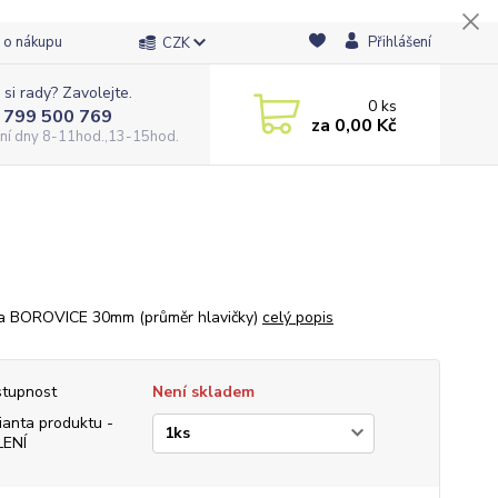
 o nákupu
Přihlášení
CZK
 si rady? Zavolejte.
0
ks
 799 500 769
za
0,00 Kč
ní dny 8-11hod.,13-15hod.
a BOROVICE 30mm (průměr hlavičky)
celý popis
tupnost
Není skladem
ianta produktu -
LENÍ