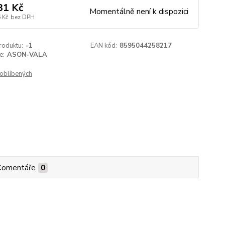
31 Kč
Momentálně není k dispozici
 Kč
bez DPH
roduktu:
-1
EAN kód:
8595044258217
e:
ASON-VALA
oblíbených
Komentáře
0