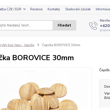
atba CZK / EUR
Recenze
Kontakty
Sledování zásilek
Informace
Nevíte
Hledat
+420
pracov
rytky bez čepu - čepičky
Čepička BOROVICE 30mm
ička BOROVICE 30mm
Čepičk
Dos
Var
BA