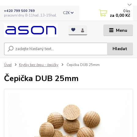
0
ks
+420 799 500 769
CZK
za
0,00 Kč
pracovní dny 8-11hod.,13-15hod.
Menu
Hledat
Úvod
Krytky bez čepu - čepičky
Čepička DUB 25mm
Čepička DUB 25mm