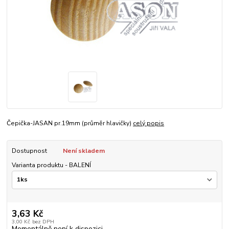
Čepička-JASAN pr.19mm (průměr hlavičky)
celý popis
Dostupnost
Není skladem
Varianta produktu - BALENÍ
3,63 Kč
3,00 Kč
bez DPH
Momentálně není k dispozici