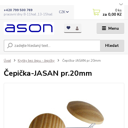
0
ks
+420 799 500 769
CZK
za
0,00 Kč
pracovní dny 8-11hod.,13-15hod.
Menu
Hledat
Úvod
Krytky bez čepu - čepičky
Čepička-JASAN pr.20mm
Čepička-JASAN pr.20mm