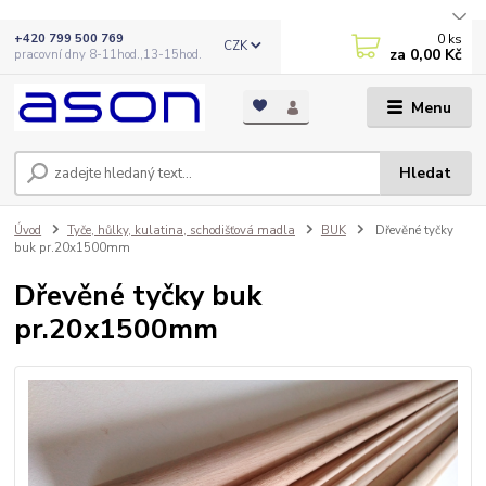
0
ks
+420 799 500 769
CZK
za
0,00 Kč
pracovní dny 8-11hod.,13-15hod.
Menu
Hledat
Úvod
Tyče, hůlky, kulatina, schodišťová madla
BUK
Dřevěné tyčky
buk pr.20x1500mm
Dřevěné tyčky buk
pr.20x1500mm