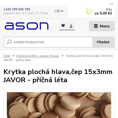
0
ks
+420 799 500 769
CZK
za
0,00 Kč
pracovní dny 8-11hod.,13-15hod.
Menu
Hledat
Úvod
Dřevěné krytky s rovnou hlavou
Krytka plochá hlava,čep 15x3mm
JAVOR - příčná léta
Krytka plochá hlava,čep 15x3mm
JAVOR - příčná léta