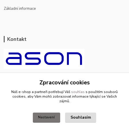
Základní informace
Kontakt
ason-vala.cz
Zpracování cookies
+420 799 500 769
Náš e-shop a partneři potřebují Váš
souhlas
s použitím souborů
pracovní dny 8-11hod.,13-15hod.
cookies, aby Vám mohli zobrazovat informace týkající se Vašich
zájmů.
info@ason-vala.cz
Souhlasím
Nastavení