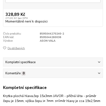
328,89 Kč
271,81 Kč
bez DPH
Momentálně není k dispozici
Číslo produktu:
8595044270240-2
EAN kód:
8595044260036
Výrobce:
ASON-VALA
Do oblíbených
Kompletní specifikace
Komentáře
0
Kompletní specifikace
Krytka plochá hlava,čep 15x3mm JAVOR - příčná léta - průměr
čepu je 15mm, výška čepu je 3mm, průměr hlavy je cca 19x2,5mm