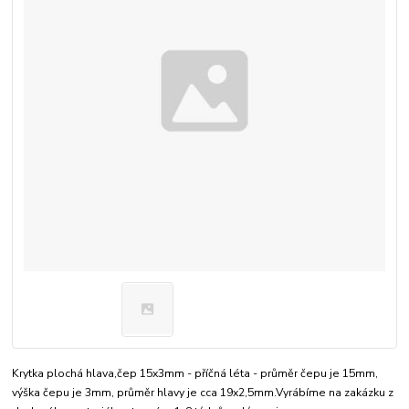
Krytka plochá hlava,čep 15x3mm - příčná léta - průměr čepu je 15mm,
výška čepu je 3mm, průměr hlavy je cca 19x2,5mm.Vyrábíme na zakázku z