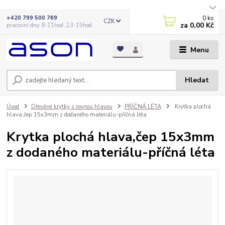
0
ks
+420 799 500 769
CZK
za
0,00 Kč
pracovní dny 8-11hod.,13-15hod.
Menu
Hledat
Úvod
Dřevěné krytky s rovnou hlavou
PŘÍČNÁ LÉTA
Krytka plochá
hlava,čep 15x3mm z dodaného materiálu-příčná léta
Krytka plochá hlava,čep 15x3mm
z dodaného materiálu-příčná léta