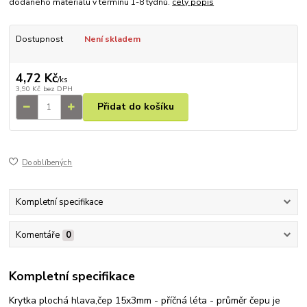
dodaného materiálu v termínu 1-8 týdnů.
celý popis
Dostupnost
Není skladem
4,72 Kč
/
ks
3,90 Kč
bez DPH
Přidat do košíku
Do oblíbených
Kompletní specifikace
Komentáře
0
Kompletní specifikace
Krytka plochá hlava,čep 15x3mm - příčná léta - průměr čepu je