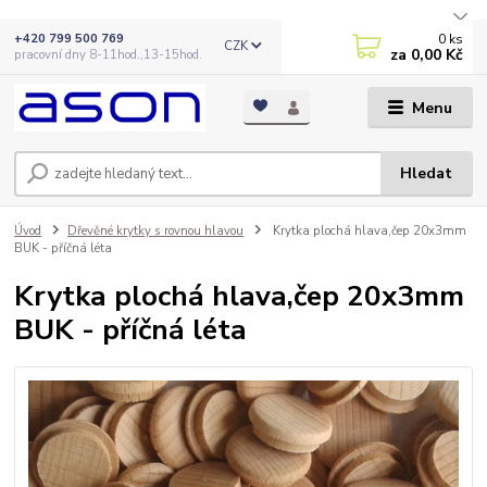
0
ks
+420 799 500 769
CZK
za
0,00 Kč
pracovní dny 8-11hod.,13-15hod.
Menu
Hledat
Úvod
Dřevěné krytky s rovnou hlavou
Krytka plochá hlava,čep 20x3mm
BUK - příčná léta
Krytka plochá hlava,čep 20x3mm
BUK - příčná léta