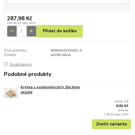
287,98 Kč
238,00 Kč
bez DPH
Přidat do košíku
Číslo produktu:
8595044270202-3
Výrobce:
ASON-VALA
Do oblíbených
Podobné produkty
Krytka s podélnými léty 25x3mm
JASAN
cena od
8,81 Kč
cena od
7,28 Kč
bez DPH
Zvolit variantu