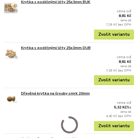
Krytka s podélnými léty 25x3mm BUK
cena od
8,81 Kč
cena od
7,28 Kč
bez DPH
Zvolit variantu
Krytka s podélnými léty 25x3mm DUB
cena od
8,81 Kč
cena od
7,28 Kč
bez DPH
Zvolit variantu
Dřevěná krytka na šrouby smrk 20mm
cena od
5,32 Kč
/
ks
cena od
4,40 Kč
bez DPH
Zvolit variantu