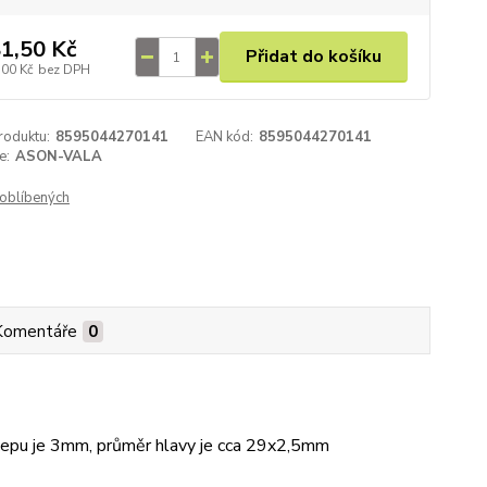
1,50 Kč
Přidat do košíku
,00 Kč
bez DPH
roduktu:
8595044270141
EAN kód:
8595044270141
e:
ASON-VALA
oblíbených
Komentáře
0
čepu je 3mm, průměr hlavy je cca 29x2,5mm