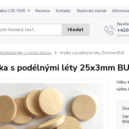
atba CZK / EUR
Recenze
Kontakty
Sledování zásilek
Informace
Nevíte
Hledat
+420
pracov
řevěné krytky s rovnou hlavou
Krytka s podélnými léty 25x3mm BUK
ka s podélnými léty 25x3mm B
Víčko-
výška 
Dos
Var
BA