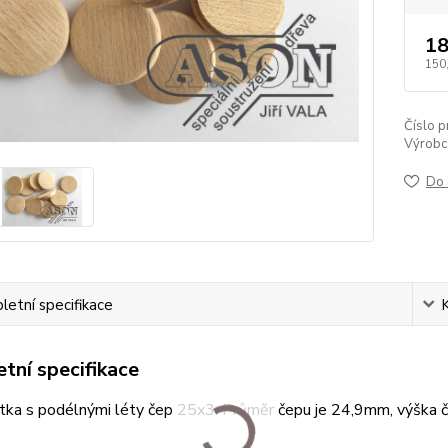
18
150
Číslo p
Výrobc
Do 
etní specifikace
tní specifikace
ytka s podélnými léty čep 25x3. Průměr čepu je 24,9mm, výška 