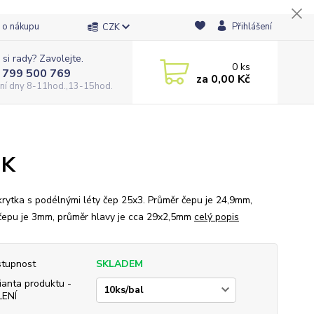
 o nákupu
Přihlášení
CZK
 si rady? Zavolejte.
0
ks
 799 500 769
za
0,00 Kč
ní dny 8-11hod.,13-15hod.
UK
krytka s podélnými léty čep 25x3. Průměr čepu je 24,9mm,
čepu je 3mm, průměr hlavy je cca 29x2,5mm
celý popis
tupnost
SKLADEM
ianta produktu -
LENÍ