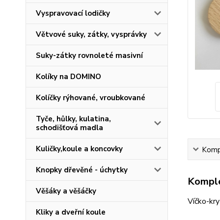
Vyspravovací lodičky
Větvové suky, zátky, vysprávky
Suky-zátky rovnoleté masivní
Kolíky na DOMINO
Kolíčky rýhované, vroubkované
Tyče, hůlky, kulatina,
schodišťová madla
Kuličky,koule a koncovky
Kompl
Knopky dřevěné - úchytky
Komple
Věšáky a věšáčky
Víčko-kr
Kliky a dveřní koule