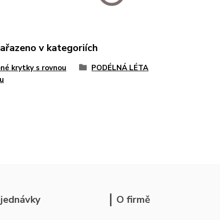
zařazeno v kategoriích
né krytky s rovnou
PODÉLNÁ LÉTA
u
jednávky
O firmě