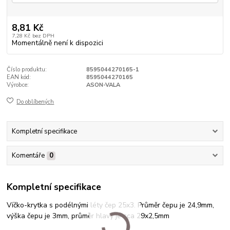
8,81 Kč
7,28 Kč
bez DPH
Momentálně není k dispozici
Číslo produktu:
8595044270165-1
EAN kód:
8595044270165
Výrobce:
ASON-VALA
Do oblíbených
Kompletní specifikace
Komentáře
0
Kompletní specifikace
Víčko-krytka s podélnými léty čep 25x3. Průměr čepu je 24,9mm,
výška čepu je 3mm, průměr hlavy je cca 29x2,5mm