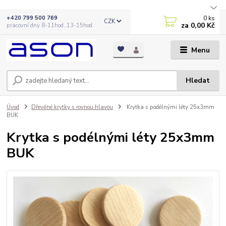
0
ks
+420 799 500 769
CZK
za
0,00 Kč
pracovní dny 8-11hod.,13-15hod.
Menu
Hledat
Úvod
Dřevěné krytky s rovnou hlavou
Krytka s podélnými léty 25x3mm
BUK
Krytka s podélnými léty 25x3mm
BUK