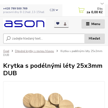
0
ks
+420 799 500 769
CZK
za
0,00 Kč
pracovní dny 8-11hod.,13-15hod.
Menu
Hledat
Úvod
Dřevěné krytky s rovnou hlavou
Krytka s podélnými léty 25x3mm
DUB
Krytka s podélnými léty 25x3mm
DUB