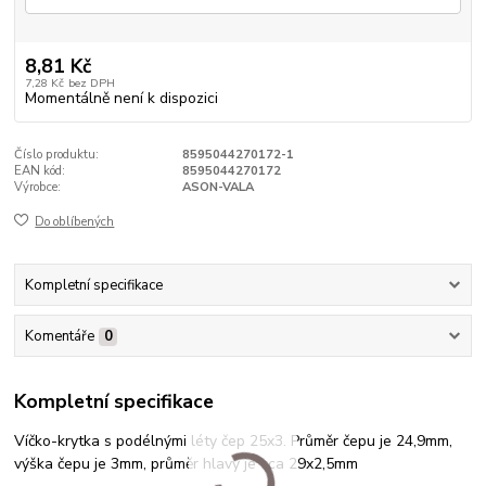
8,81 Kč
7,28 Kč
bez DPH
Momentálně není k dispozici
Číslo produktu:
8595044270172-1
EAN kód:
8595044270172
Výrobce:
ASON-VALA
Do oblíbených
Kompletní specifikace
Komentáře
0
Kompletní specifikace
Víčko-krytka s podélnými léty čep 25x3. Průměr čepu je 24,9mm,
výška čepu je 3mm, průměr hlavy je cca 29x2,5mm