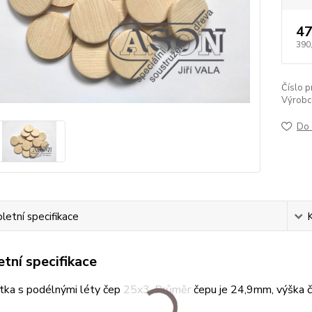
47
390
Číslo p
Výrobc
Do 
etní specifikace
tní specifikace
ytka s podélnými léty čep 25x3. Průměr čepu je 24,9mm, výška 