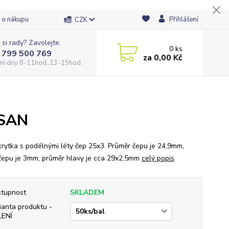
 o nákupu
Přihlášení
CZK
 si rady? Zavolejte.
0
ks
 799 500 769
za
0,00 Kč
ní dny 8-11hod.,13-15hod.
ASAN
krytka s podélnými léty čep 25x3. Průměr čepu je 24,9mm,
čepu je 3mm, průměr hlavy je cca 29x2,5mm
celý popis
tupnost
SKLADEM
ianta produktu -
LENÍ