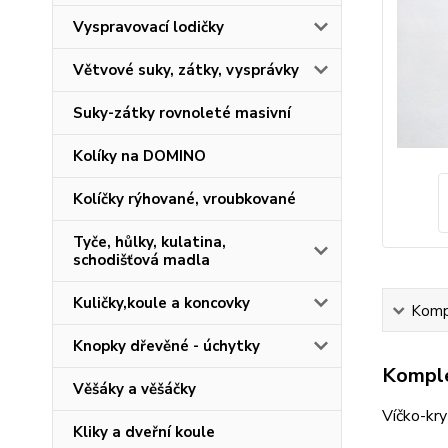
Vyspravovací lodičky
Větvové suky, zátky, vysprávky
Suky-zátky rovnoleté masivní
Kolíky na DOMINO
Kolíčky rýhované, vroubkované
Tyče, hůlky, kulatina,
schodišťová madla
Kuličky,koule a koncovky
Kompl
Knopky dřevěné - úchytky
Komple
Věšáky a věšáčky
Víčko-kr
Kliky a dveřní koule