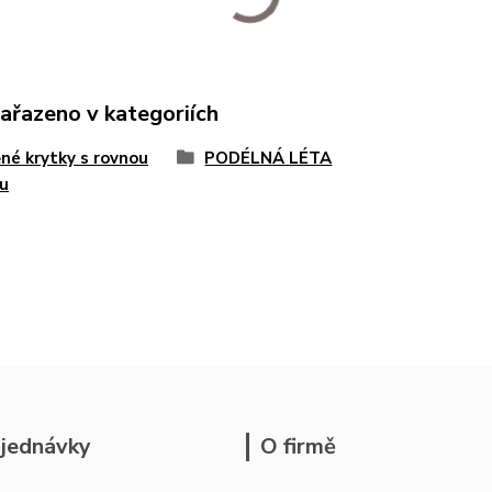
zařazeno v kategoriích
né krytky s rovnou
PODÉLNÁ LÉTA
u
jednávky
O firmě