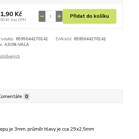
1,90 Kč
Přidat do košíku
,00 Kč
bez DPH
roduktu:
8595044270141
EAN kód:
8595044270141
e:
ASON-VALA
oblíbených
Komentáře
0
čepu je 3mm, průměr hlavy je cca 29x2,5mm