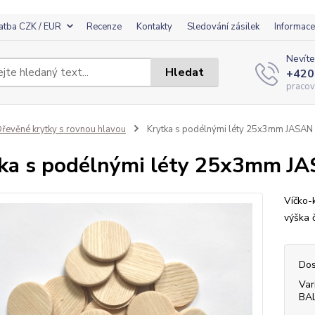
atba CZK / EUR
Recenze
Kontakty
Sledování zásilek
Informace
Nevíte
Hledat
+420
pracov
řevěné krytky s rovnou hlavou
Krytka s podélnými léty 25x3mm JASAN
ka s podélnými léty 25x3mm J
Víčko-
výška 
Dos
Var
BA