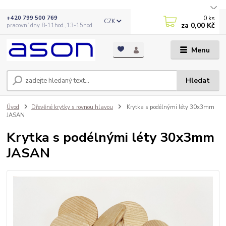
0
ks
+420 799 500 769
CZK
za
0,00 Kč
pracovní dny 8-11hod.,13-15hod.
Menu
Hledat
Úvod
Dřevěné krytky s rovnou hlavou
Krytka s podélnými léty 30x3mm
JASAN
Krytka s podélnými léty 30x3mm
JASAN