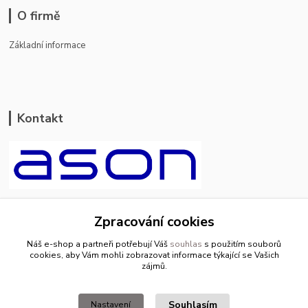
O firmě
Základní informace
Kontakt
ason-vala.cz
Zpracování cookies
+420 799 500 769
Náš e-shop a partneři potřebují Váš
souhlas
s použitím souborů
pracovní dny 8-11hod.,13-15hod.
cookies, aby Vám mohli zobrazovat informace týkající se Vašich
zájmů.
info@ason-vala.cz
Souhlasím
Nastavení