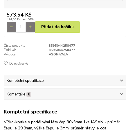
573,54 Kč
474,00 Kč
bez DPH
Přidat do košíku
Číslo produktu:
8595044258477
EAN kód:
8595044258477
Výrobce:
ASON-VALA
Do oblíbených
Kompletní specifikace
Komentáře
0
Kompletní specifikace
Víčko-krytka s podélnými léty čep 30x3mm 1ks JASAN - průměr
čepu je 29,8mm, výška čepu je 3mm, průměr hlavy je cca