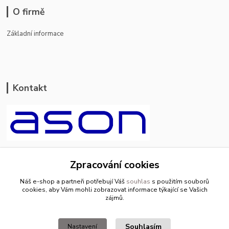
O firmě
Základní informace
Kontakt
ason-vala.cz
Zpracování cookies
+420 799 500 769
Náš e-shop a partneři potřebují Váš
souhlas
s použitím souborů
pracovní dny 8-11hod.,13-15hod.
cookies, aby Vám mohli zobrazovat informace týkající se Vašich
zájmů.
info@ason-vala.cz
Souhlasím
Nastavení