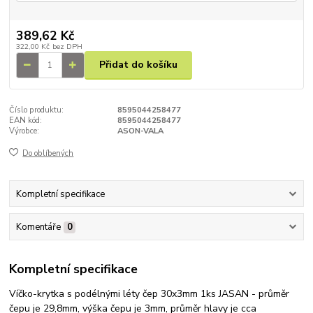
389,62 Kč
322,00 Kč
bez DPH
Přidat do košíku
Číslo produktu:
8595044258477
EAN kód:
8595044258477
Výrobce:
ASON-VALA
Do oblíbených
Kompletní specifikace
Komentáře
0
Kompletní specifikace
Víčko-krytka s podélnými léty čep 30x3mm 1ks JASAN - průměr
čepu je 29,8mm, výška čepu je 3mm, průměr hlavy je cca