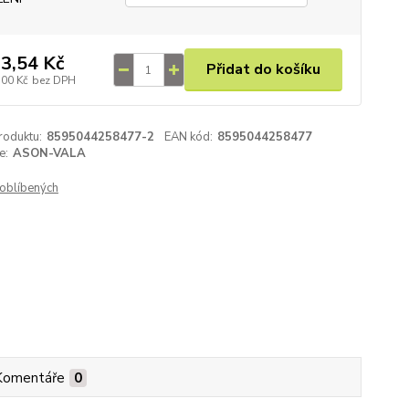
3,54 Kč
Přidat do košíku
,00 Kč
bez DPH
roduktu:
8595044258477-2
EAN kód:
8595044258477
e:
ASON-VALA
oblíbených
Komentáře
0