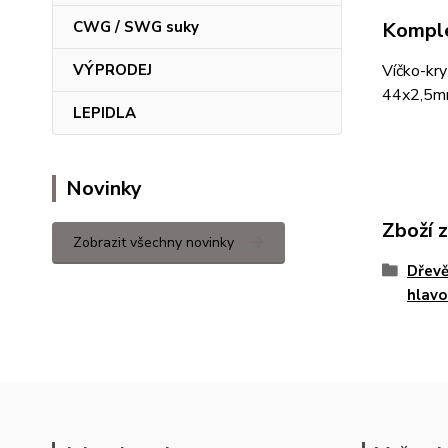
Komple
CWG / SWG suky
Víčko-kr
VÝPRODEJ
44x2,5
LEPIDLA
Novinky
Zboží 
Zobrazit všechny novinky
Dřevě
hlavo