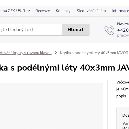
atba CZK / EUR
Recenze
Kontakty
Sledování zásilek
Informace
Nevíte
Hledat
+420
pracov
řevěné krytky s rovnou hlavou
Krytka s podélnými léty 40x3mm JAVOR
ka s podélnými léty 40x3mm J
Víčko-
je 40m
popis
Dos
Var
BA