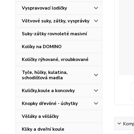
Vyspravovací lodičky
Větvové suky, zátky, vysprávky
Suky-zátky rovnoleté masivní
Kolíky na DOMINO
Kolíčky rýhované, vroubkované
Tyče, hůlky, kulatina,
schodišťová madla
Kuličky,koule a koncovky
Knopky dřevěné - úchytky
Věšáky a věšáčky
Kompl
Kliky a dveřní koule