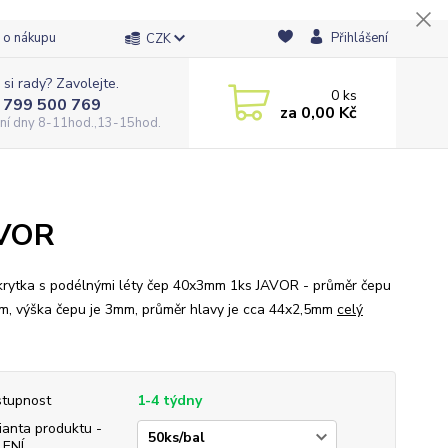
 o nákupu
Přihlášení
CZK
 si rady? Zavolejte.
0
ks
 799 500 769
za
0,00 Kč
ní dny 8-11hod.,13-15hod.
AVOR
krytka s podélnými léty čep 40x3mm 1ks JAVOR - průměr čepu
m, výška čepu je 3mm, průměr hlavy je cca 44x2,5mm
celý
tupnost
1-4 týdny
ianta produktu -
LENÍ