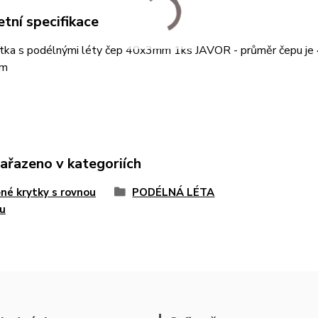
tní specifikace
ytka s podélnými léty čep 40x3mm 1ks JAVOR - průměr čepu je 
mm
zařazeno v kategoriích
né krytky s rovnou
PODÉLNÁ LÉTA
u