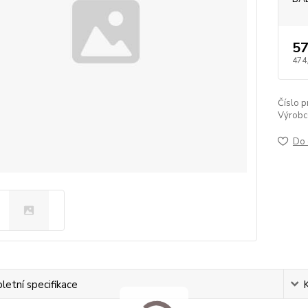
57
474
Číslo p
Výrobc
Do 
etní specifikace