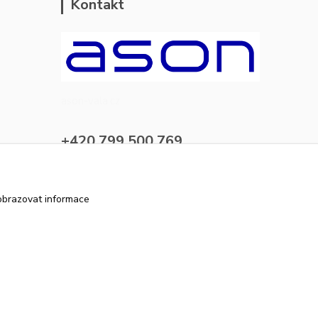
Kontakt
ason-vala.cz
+420 799 500 769
pracovní dny 8-11hod.,13-15hod.
info@ason-vala.cz
obrazovat informace
Vytvořeno na
Eshop-rychle.cz