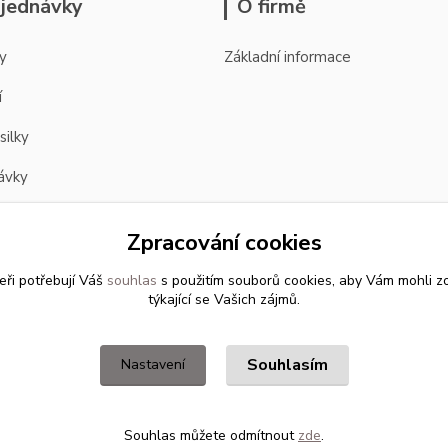
jednávky
O firmě
y
Základní informace
í
silky
ávky
Zpracování cookies
eři potřebují Váš
souhlas
s použitím souborů cookies, aby Vám mohli z
týkající se Vašich zájmů.
Souhlasím
Nastavení
Souhlas můžete odmítnout
zde
.