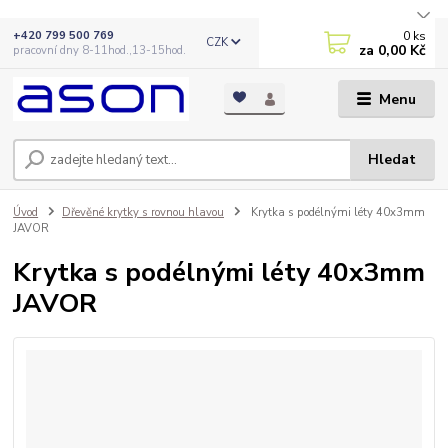
0
ks
+420 799 500 769
CZK
za
0,00 Kč
pracovní dny 8-11hod.,13-15hod.
Menu
Hledat
Úvod
Dřevěné krytky s rovnou hlavou
Krytka s podélnými léty 40x3mm
JAVOR
Krytka s podélnými léty 40x3mm
JAVOR