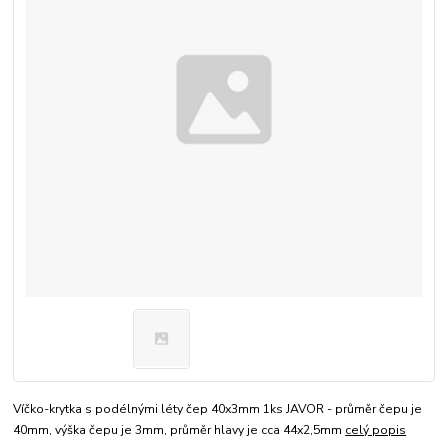
Víčko-krytka s podélnými léty čep 40x3mm 1ks JAVOR - průměr čepu je
40mm, výška čepu je 3mm, průměr hlavy je cca 44x2,5mm
celý popis