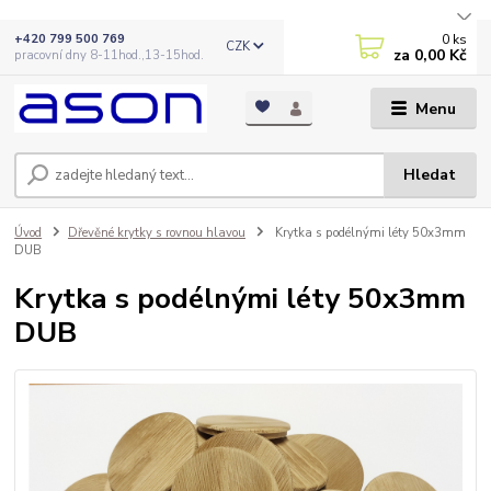
0
ks
+420 799 500 769
CZK
za
0,00 Kč
pracovní dny 8-11hod.,13-15hod.
Menu
Hledat
Úvod
Dřevěné krytky s rovnou hlavou
Krytka s podélnými léty 50x3mm
DUB
Krytka s podélnými léty 50x3mm
DUB