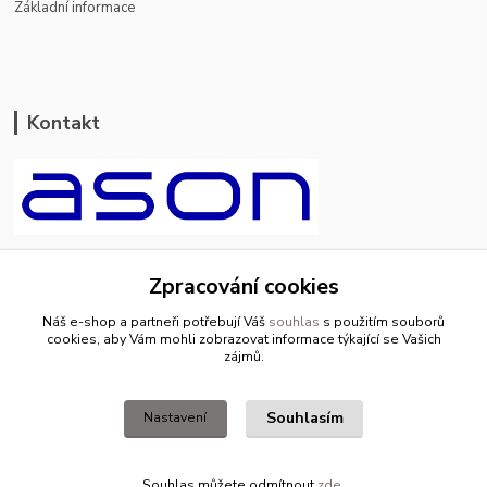
Základní informace
Kontakt
ason-vala.cz
Zpracování cookies
+420 799 500 769
Náš e-shop a partneři potřebují Váš
souhlas
s použitím souborů
pracovní dny 8-11hod.,13-15hod.
cookies, aby Vám mohli zobrazovat informace týkající se Vašich
zájmů.
info@ason-vala.cz
Souhlasím
Nastavení
Souhlas můžete odmítnout
zde
.