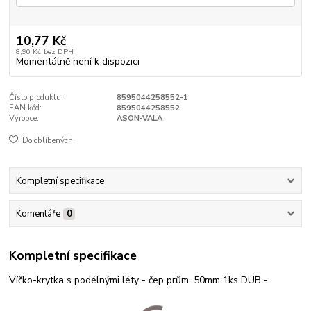
10,77 Kč
8,90 Kč
bez DPH
Momentálně není k dispozici
Číslo produktu:
8595044258552-1
EAN kód:
8595044258552
Výrobce:
ASON-VALA
Do oblíbených
Kompletní specifikace
Komentáře
0
Kompletní specifikace
Víčko-krytka s podélnými léty - čep prům. 50mm 1ks DUB -