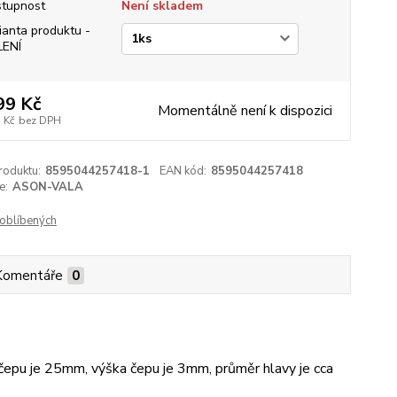
tupnost
Není skladem
ianta produktu -
LENÍ
99 Kč
Momentálně není k dispozici
 Kč
bez DPH
roduktu:
8595044257418-1
EAN kód:
8595044257418
e:
ASON-VALA
oblíbených
Komentáře
0
čepu je 25mm, výška čepu je 3mm, průměr hlavy je cca