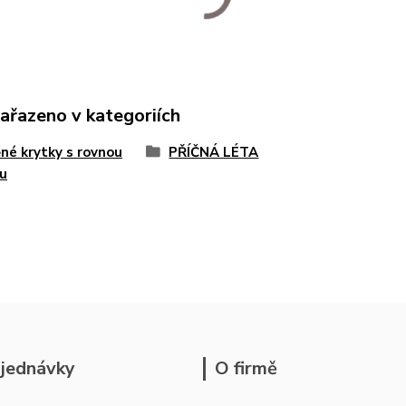
zařazeno v kategoriích
né krytky s rovnou
PŘÍČNÁ LÉTA
u
jednávky
O firmě