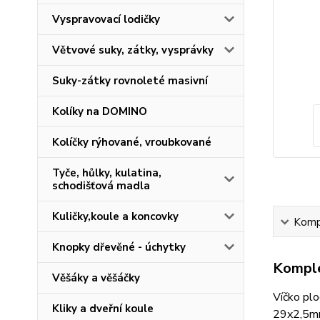
Vyspravovací lodičky
Větvové suky, zátky, vysprávky
Suky-zátky rovnoleté masivní
Kolíky na DOMINO
Kolíčky rýhované, vroubkované
Tyče, hůlky, kulatina,
schodišťová madla
Kuličky,koule a koncovky
Kompl
Knopky dřevěné - úchytky
Komple
Věšáky a věšáčky
Víčko pl
Kliky a dveřní koule
29x2,5