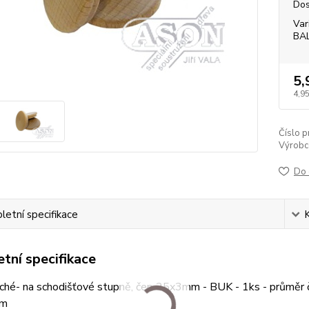
Dos
Var
BA
5,
4,95
Číslo p
Výrobc
Do 
etní specifikace
tní specifikace
oché- na schodišťové stupně, čep 25x3mm - BUK - 1ks - průměr 
mm