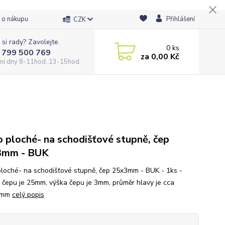
 o nákupu
Přihlášení
CZK
 si rady? Zavolejte.
0
ks
 799 500 769
za
0,00 Kč
ní dny 8-11hod.,13-15hod.
o ploché- na schodišťové stupně, čep
3mm - BUK
ploché- na schodišťové stupně, čep 25x3mm - BUK - 1ks -
 čepu je 25mm, výška čepu je 3mm, průměr hlavy je cca
5mm
celý popis