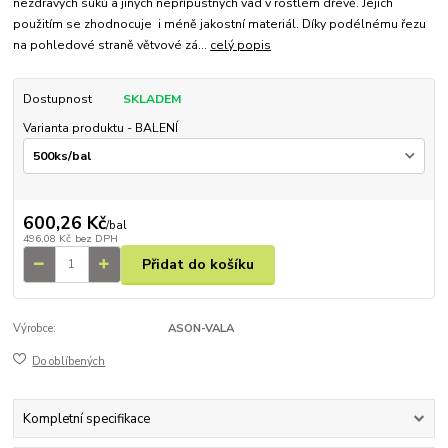
nezdravých suků a jiných nepřípustných vad v rostlém dřevě. Jejich
použitím se zhodnocuje i méně jakostní materiál. Díky podélnému řezu
na pohledové straně větvové zá...
celý popis
Dostupnost
SKLADEM
Varianta produktu - BALENÍ
600,26 Kč
/
bal
496,08 Kč
bez DPH
Přidat do košíku
Výrobce:
ASON-VALA
Do oblíbených
Kompletní specifikace