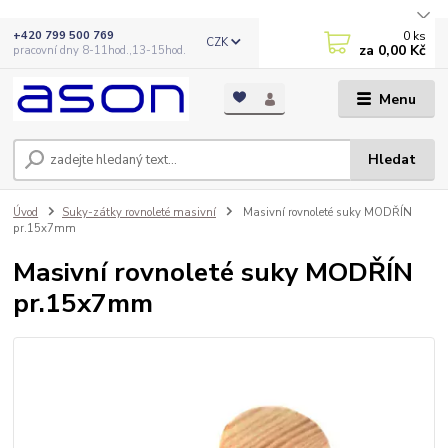
0
ks
+420 799 500 769
CZK
za
0,00 Kč
pracovní dny 8-11hod.,13-15hod.
Menu
Hledat
Úvod
Suky-zátky rovnoleté masivní
Masivní rovnoleté suky MODŘÍN
pr.15x7mm
Masivní rovnoleté suky MODŘÍN
pr.15x7mm