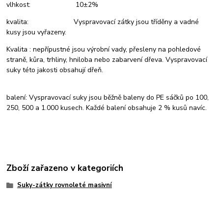
vlhkost: 10±2%
kvalita: Vyspravovací zátky jsou tříděny a vadné
kusy jsou vyřazeny.
Kvalita : nepřípustné jsou výrobní vady, přesleny na pohledové
straně, kůra, trhliny, hniloba nebo zabarvení dřeva. Vyspravovací
suky této jakosti obsahují dřeň.
balení: Vyspravovací suky jsou běžně baleny do PE sáčků po 100,
250, 500 a 1.000 kusech. Každé balení obsahuje 2 % kusů navíc.
Zboží zařazeno v kategoriích
Suky-zátky rovnoleté masivní