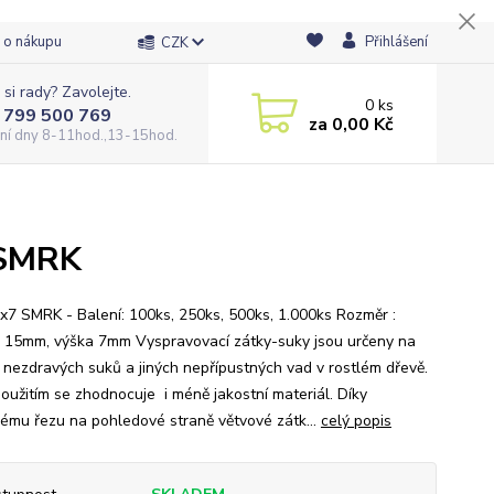
 o nákupu
Přihlášení
CZK
 si rady? Zavolejte.
0
ks
 799 500 769
za
0,00 Kč
ní dny 8-11hod.,13-15hod.
 SMRK
x7 SMRK - Balení: 100ks, 250ks, 500ks, 1.000ks Rozměr :
 15mm, výška 7mm Vyspravovací zátky-suky jsou určeny na
 nezdravých suků a jiných nepřípustných vad v rostlém dřevě.
použitím se zhodnocuje i méně jakostní materiál. Díky
ému řezu na pohledové straně větvové zátk...
celý popis