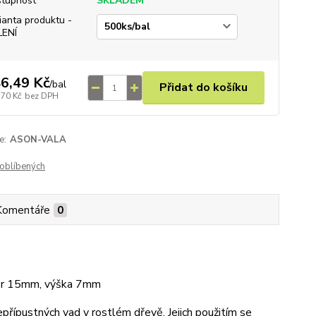
tupnost
SKLADEM
ianta produktu -
LENÍ
6,49 Kč
/
bal
Přidat do košíku
,70 Kč
bez DPH
e:
ASON-VALA
oblíbených
Komentáře
0
měr 15mm, výška 7mm
přípustných vad v rostlém dřevě. Jejich použitím se