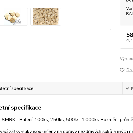
Dos
Var
BA
58
484
Výrobc
Do 
etní specifikace
tní specifikace
 SMRK - Balení: 100ks, 250ks, 500ks, 1.000ks Rozměr : prů
ací zátky-suky jsou určeny na opravy nezdravých suků a jiných ne