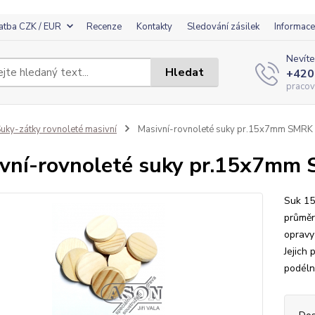
atba CZK / EUR
Recenze
Kontakty
Sledování zásilek
Informace
Nevíte
Hledat
+420
pracov
uky-zátky rovnoleté masivní
Masivní-rovnoleté suky pr.15x7mm SMRK
vní-rovnoleté suky pr.15x7mm
Suk 15
průměr
opravy
Jejich 
podéln