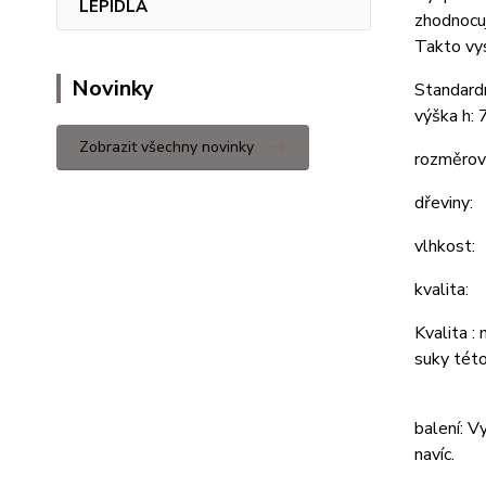
LEPIDLA
zhodnocuj
Takto vys
Novinky
Standar
výška h: 
Zobrazit všechny novinky
rozměrov
dřevin
vlhk
kvalita:
Kvalita :
suky této
balení: V
navíc.