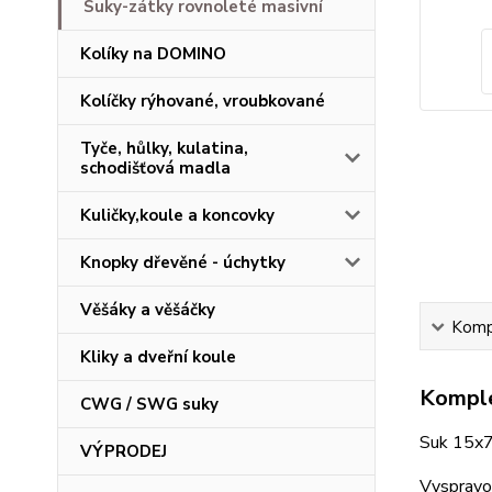
Suky-zátky rovnoleté masivní
Kolíky na DOMINO
Kolíčky rýhované, vroubkované
Tyče, hůlky, kulatina,
schodišťová madla
Kuličky,koule a koncovky
Knopky dřevěné - úchytky
Věšáky a věšáčky
Kompl
Kliky a dveřní koule
Komple
CWG / SWG suky
Suk 15x7
VÝPRODEJ
Vyspravov