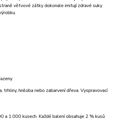
traně větvové zátky dokonale imitují zdravé suky.
výrobku.
azeny.
a, trhliny, hniloba nebo zabarvení dřeva. Vyspravovací
00 a 1.000 kusech. Každé balení obsahuje 2 % kusů