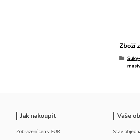
Zboží 
Suky-
masiv
Jak nakoupit
Vaše ob
Zobrazení cen v EUR
Stav objedn