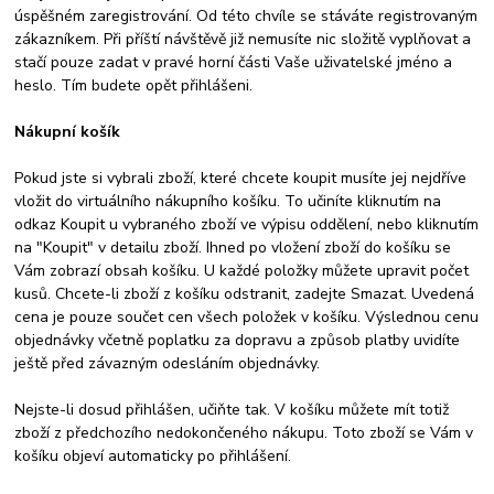
úspěšném zaregistrování. Od této chvíle se stáváte registrovaným
zákazníkem. Při příští návštěvě již nemusíte nic složitě vyplňovat a
stačí pouze zadat v pravé horní části Vaše uživatelské jméno a
heslo. Tím budete opět přihlášeni.
Nákupní košík
Pokud jste si vybrali zboží, které chcete koupit musíte jej nejdříve
vložit do virtuálního nákupního košíku. To učiníte kliknutím na
odkaz Koupit u vybraného zboží ve výpisu oddělení, nebo kliknutím
na "Koupit" v detailu zboží. Ihned po vložení zboží do košíku se
Vám zobrazí obsah košíku. U každé položky můžete upravit počet
kusů. Chcete-li zboží z košíku odstranit, zadejte Smazat. Uvedená
cena je pouze součet cen všech položek v košíku. Výslednou cenu
objednávky včetně poplatku za dopravu a způsob platby uvidíte
ještě před závazným odesláním objednávky.
Nejste-li dosud přihlášen, učiňte tak. V košíku můžete mít totiž
zboží z předchozího nedokončeného nákupu. Toto zboží se Vám v
košíku objeví automaticky po přihlášení.