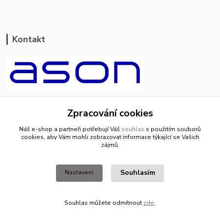
Kontakt
ason-vala.cz
Zpracování cookies
+420 799 500 769
Náš e-shop a partneři potřebují Váš
souhlas
s použitím souborů
pracovní dny 8-11hod.,13-15hod.
cookies, aby Vám mohli zobrazovat informace týkající se Vašich
zájmů.
info@ason-vala.cz
Souhlasím
Nastavení
Souhlas můžete odmítnout
zde
.
Vytvořeno na
Eshop-rychle.cz