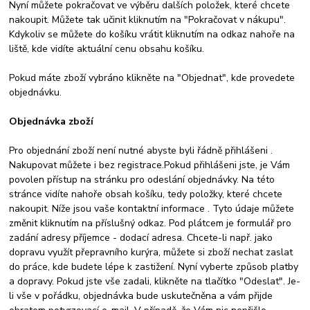
Nyní můžete pokračovat ve výběru dalších položek, které chcete
nakoupit. Můžete tak učinit kliknutím na "Pokračovat v nákupu".
Kdykoliv se můžete do košíku vrátit kliknutím na odkaz nahoře na
liště, kde vidíte aktuální cenu obsahu košíku.
Pokud máte zboží vybráno klikněte na "Objednat", kde provedete
objednávku.
Objednávka zboží
Pro objednání zboží není nutné abyste byli řádně přihlášeni .
Nakupovat můžete i bez registrace.Pokud přihlášeni jste, je Vám
povolen přístup na stránku pro odeslání objednávky. Na této
stránce vidíte nahoře obsah košíku, tedy položky, které chcete
nakoupit. Níže jsou vaše kontaktní informace . Tyto údaje můžete
změnit kliknutím na příslušný odkaz. Pod plátcem je formulář pro
zadání adresy příjemce - dodací adresa. Chcete-li např. jako
dopravu využít přepravního kurýra, můžete si zboží nechat zaslat
do práce, kde budete lépe k zastižení. Nyní vyberte způsob platby
a dopravy. Pokud jste vše zadali, klikněte na tlačítko "Odeslat". Je-
li vše v pořádku, objednávka bude uskutečněna a vám přijde