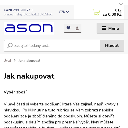
0
ks
+420 799 500 769
CZK
za
0,00 Kč
pracovní dny 8-11hod.,13-15hod.
Menu
Hledat
Úvod
Jak nakupovat
Jak nakupovat
Výběr zboží
V levé části si vyberte oddělení, které Vás zajímá, např. krytky s
hlavičkou. Po kliknutí na tuto rubriku se Vám zobrazí nabídka
oddělení zde je zboží členěno do podskupin. Můžete si otevřít
podskupinu s dalším zbožím pro přesnější výběr. Nyní můžete