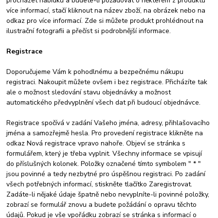
procházet nabídku a budete-li požadovat o některém z produktů
více informací, stačí kliknout na název zboží, na obrázek nebo na
odkaz pro více informací. Zde si můžete produkt prohlédnout na
ilustrační fotografii a přečíst si podrobnější informace.
Registrace
Doporučujeme Vám k pohodlnému a bezpečnému nákupu
registraci. Nakoupit můžete ovšem i bez registrace. Přicházíte tak
ale o možnost sledování stavu objednávky a možnost
automatického předvyplnění všech dat při budoucí objednávce.
Registrace spočívá v zadání Vašeho jména, adresy, přihlašovacího
jména a samozřejmě hesla. Pro provedení registrace klikněte na
odkaz Nová registrace vpravo nahoře. Objeví se stránka s
formulářem, který je třeba vyplnit. Všechny informace se vpisují
do příslušných kolonek. Položky označené tímto symbolem " * "
jsou povinné a tedy nezbytné pro úspěšnou registraci. Po zadání
všech potřebných informací, stiskněte tlačítko Zaregistrovat.
Zadáte-li nějaké údaje špatně nebo nevyplníte-li povinné položky,
zobrazí se formulář znovu a budete požádání o opravu těchto
údajů. Pokud je vše vpořádku zobrazí se stránka s informací o