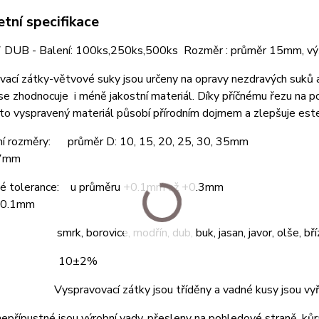
tní specifikace
 DUB - Balení: 100ks,250ks,500ks Rozměr : průměr 15mm, v
ací zátky-větvové suky jsou určeny na opravy nezdravých suků a 
se zhodnocuje i méně jakostní materiál. Díky příčnému řezu na 
to vyspravený materiál působí přírodním dojmem a zlepšuje este
ní rozměry: průměr D: 10, 15, 20, 25, 30, 35mm
 7mm
é tolerance: u průměru +0.1mm až +0.3mm
±0.1mm
 smrk, borovice, modřín, dub, buk, jasan, javor, olše, bříz
ost: 10±2%
 Vyspravovací zátky jsou tříděny a vadné kusy jsou vyř
 nepřípustné jsou výrobní vady, přesleny na pohledové straně, kůr