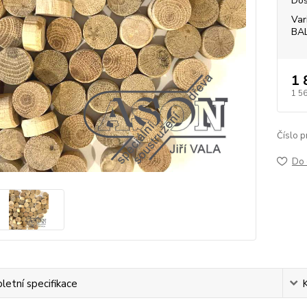
Dos
Var
BA
1 
1 5
Číslo p
Do 
etní specifikace