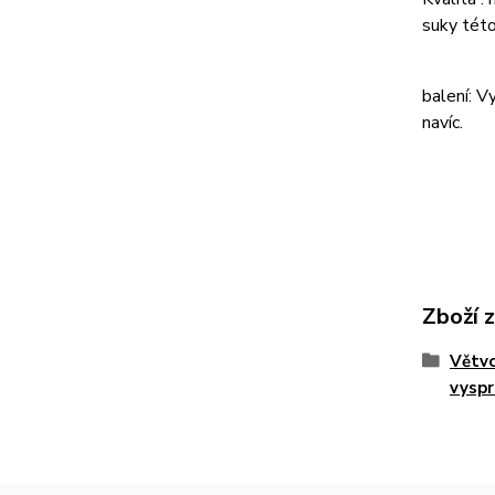
suky této
balení: V
navíc.
Zboží 
Větvo
vyspr