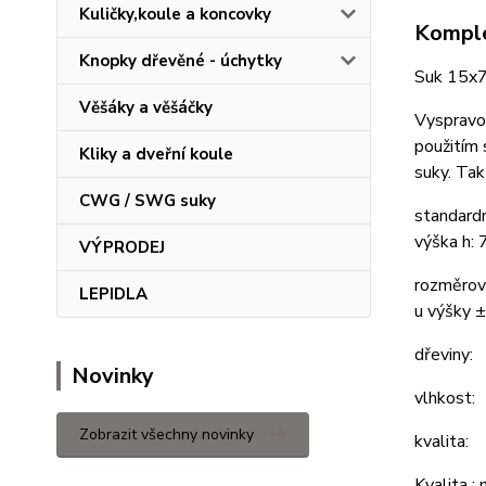
Kuličky,koule a koncovky
Komple
Knopky dřevěné - úchytky
Suk 15x7
Věšáky a věšáčky
Vyspravov
použitím 
Kliky a dveřní koule
suky. Tak
CWG / SWG suky
standard
výška h:
VÝPRODEJ
rozměrov
LEPIDLA
u výšky 
dřeviny:
Novinky
vlhk
Zobrazit všechny novinky
kvalita:
Kvalita :