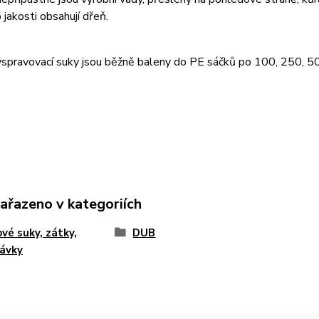
 jakosti obsahují dřeň.
yspravovací suky jsou běžně baleny do PE sáčků po 100, 250, 5
zařazeno v kategoriích
vé suky, zátky,
DUB
ávky