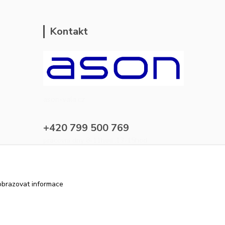
Kontakt
ason-vala.cz
+420 799 500 769
pracovní dny 8-11hod.,13-15hod.
info@ason-vala.cz
obrazovat informace