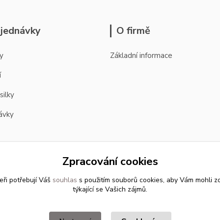
jednávky
O firmě
y
Základní informace
í
silky
ávky
Zpracování cookies
eři potřebují Váš
souhlas
s použitím souborů cookies, aby Vám mohli z
týkající se Vašich zájmů.