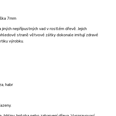
ýška 7mm
jiných nepřípustných vad v rostlém dřevě. Jejich
pohledové straně větvové zátky dokonale imitují zdravé
tiku výrobku.
a, habr
azeny.
a, trhliny, hniloba nebo zabarvení dřeva. Vyspravovací