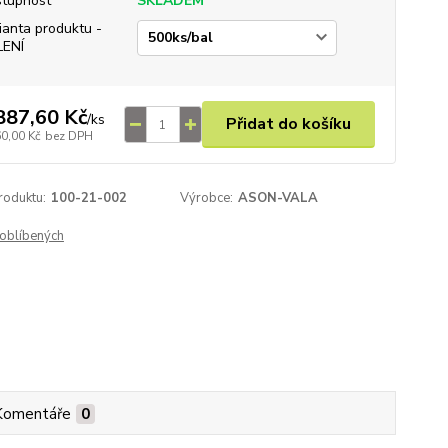
tupnost
SKLADEM
ianta produktu -
LENÍ
887,60 Kč
/
ks
Přidat do košíku
60,00 Kč
bez DPH
roduktu:
100-21-002
Výrobce:
ASON-VALA
oblíbených
Komentáře
0