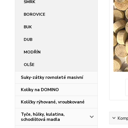
SMRK
BOROVICE
BUK
DUB
MODŘÍN
OLŠE
Suky-zátky rovnoleté masivní
Kolíky na DOMINO
Kolíčky rýhované, vroubkované
Tyče, hůlky, kulatina,
Kompl
schodišťová madla