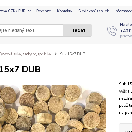
atba CZK / EUR
Recenze
Kontakty
Sledování zásilek
Informace
Nevíte
Hledat
+420
pracov
ětvové suky, zátky, vysprávky
Suk 15x7 DUB
 15x7 DUB
Suk 15
výška 
nezdra
použit
na poh