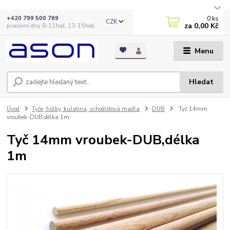
0
ks
+420 799 500 769
CZK
za
0,00 Kč
pracovní dny 8-11hod.,13-15hod.
Menu
Hledat
Úvod
Tyče, hůlky, kulatina, schodišťová madla
DUB
Tyč 14mm
vroubek-DUB,délka 1m
Tyč 14mm vroubek-DUB,délka
1m