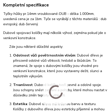
Kompletní specifikace
Tyčky-hůlky pr.14mm vroubkované-DUB - délka 1.000mm,
uvedená cena je za 1bm. Tyče se vyrábějí z těchto materiálů : dub
evropský, dub červený.
Dubové spojovací kolíčky mají několik výhod, zejména pokud jde o
venkovní konstrukce.
Zde jsou některé důležité aspekty:
Odolnost vůči povětrnostním vlivům
: Dubové dřevo je
přirozeně odolné vůči vlhkosti, hnilobě a škůdcům. To
znamená, že spoje s dubovými kolíčky jsou vhodné pro
venkovní konstrukce, které jsou vystaveny dešti, slunci a
teplotním výkyvům.
Trvanlivost
: Dubové kolíčky tvoří pevné a odolné spoje.
Jsou schopny snést zatížení a pohyby, které mohou nastat v
důsledku změn teploty a vlhkosti.
Estetika
: Dubové dřevo má krásnou barvu a texturu.
Kolíčky z dubového dřeva jsou esteticky příjemné a mohou