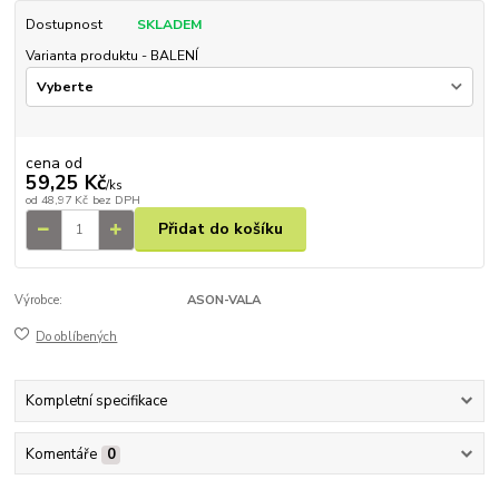
Dostupnost
SKLADEM
Varianta produktu - BALENÍ
cena od
59,25 Kč
/
ks
od
48,97 Kč
bez DPH
Přidat do košíku
Výrobce:
ASON-VALA
Do oblíbených
Kompletní specifikace
Komentáře
0