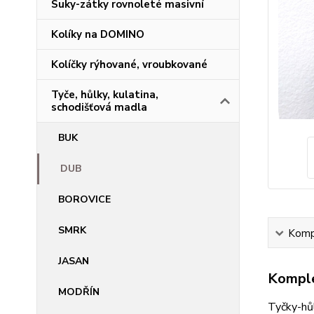
Suky-zátky rovnoleté masivní
Kolíky na DOMINO
Kolíčky rýhované, vroubkované
Tyče, hůlky, kulatina,
schodišťová madla
BUK
DUB
BOROVICE
SMRK
Kompl
JASAN
Komple
MODŘÍN
Tyčky-hů