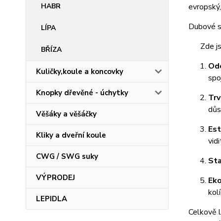
HABR
evropský,
Dubové sp
LÍPA
Zde jsou
BŘÍZA
Odo
Kuličky,koule a koncovky
spo
Knopky dřevěné - úchytky
Trv
důs
Věšáky a věšáčky
Est
Kliky a dveřní koule
vid
CWG / SWG suky
Sta
VÝPRODEJ
Eko
kolí
LEPIDLA
Celkově l