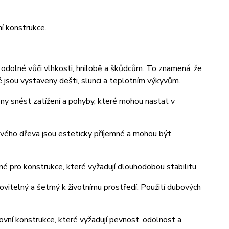
í konstrukce.
 odolné vůči vlhkosti, hnilobě a škůdcům. To znamená, že
 jsou vystaveny dešti, slunci a teplotním výkyvům.
pny snést zatížení a pohyby, které mohou nastat v
ového dřeva jsou esteticky příjemné a mohou být
dné pro konstrukce, které vyžadují dlouhodobou stabilitu.
novitelný a šetrný k životnímu prostředí. Použití dubových
kovní konstrukce, které vyžadují pevnost, odolnost a