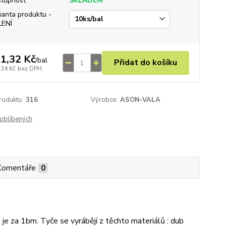
tupnost
SKLADEM
ianta produktu -
LENÍ
1,32 Kč
/
bal
Přidat do košíku
,34 Kč
bez DPH
roduktu:
316
Výrobce:
ASON-VALA
oblíbených
Komentáře
0
za 1bm. Tyče se vyrábějí z těchto materiálů : dub