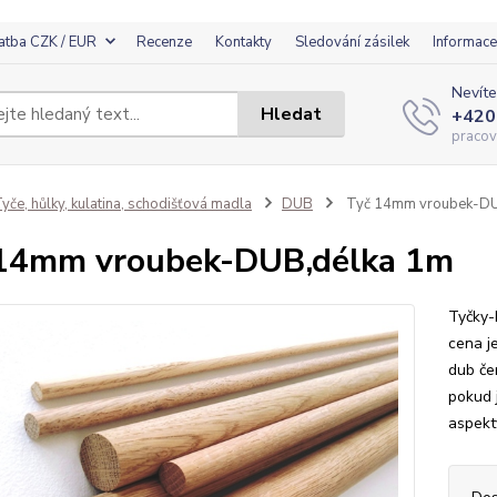
atba CZK / EUR
Recenze
Kontakty
Sledování zásilek
Informace
Nevíte
Hledat
+420
pracov
yče, hůlky, kulatina, schodišťová madla
DUB
Tyč 14mm vroubek-DU
14mm vroubek-DUB,délka 1m
Tyčky-
cena je
dub če
pokud 
aspekt