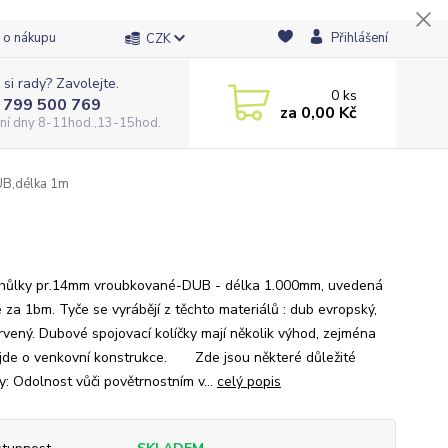
 o nákupu
Přihlášení
CZK
 si rady? Zavolejte.
0
ks
 799 500 769
za
0,00 Kč
ní dny 8-11hod.,13-15hod.
B,délka 1m
hůlky pr.14mm vroubkované-DUB - délka 1.000mm, uvedená
 za 1bm. Tyče se vyrábějí z těchto materiálů : dub evropský,
rvený. Dubové spojovací kolíčky mají několik výhod, zejména
jde o venkovní konstrukce. Zde jsou některé důležité
y: Odolnost vůči povětrnostním v...
celý popis