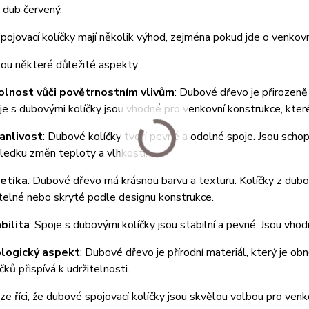
 dub červený.
ojovací kolíčky mají několik výhod, zejména pokud jde o venkovn
 některé důležité aspekty:
lnost vůči povětrnostním vlivům
: Dubové dřevo je přirozeně
je s dubovými kolíčky jsou vhodné pro venkovní konstrukce, které
anlivost
: Dubové kolíčky tvoří pevné a odolné spoje. Jsou scho
ledku změn teploty a vlhkosti.
etika
: Dubové dřevo má krásnou barvu a texturu. Kolíčky z dub
itelné nebo skryté podle designu konstrukce.
bilita
: Spoje s dubovými kolíčky jsou stabilní a pevné. Jsou vho
logický aspekt
: Dubové dřevo je přírodní materiál, který je ob
čků přispívá k udržitelnosti.
ze říci, že dubové spojovací kolíčky jsou skvělou volbou pro ven