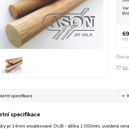
Dos
Var
BA
69
571
Číslo p
Do 
etní specifikace
tní specifikace
lky pr.14mm vroubkované-DUB - délka 1.000mm, uvedená cena je 