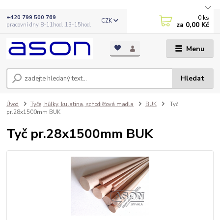
0
ks
+420 799 500 769
CZK
za
0,00 Kč
pracovní dny 8-11hod.,13-15hod.
Menu
Hledat
Úvod
Tyče, hůlky, kulatina, schodišťová madla
BUK
Tyč
pr.28x1500mm BUK
Tyč pr.28x1500mm BUK