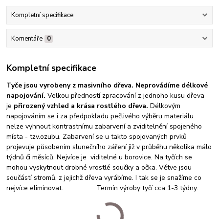
Kompletní specifikace
Komentáře
0
Kompletní specifikace
Tyče jsou vyrobeny z
masivního dřeva. Neprovádíme délkové
napojování.
Velkou předností zpracování z jednoho kusu dřeva
je
přirozený vzhled a krása rostlého dřeva.
Délkovým
napojováním se i za předpokladu pečlivého výběru materiálu
nelze vyhnout kontrastnímu zabarvení a zviditelnění spojeného
místa - tzv.ozubu. Zabarvení se u takto spojovaných prvků
projevuje působením slunečního záření již v průběhu několika málo
týdnů či měsíců. Nejvíce je viditelné u borovice. Na tyčích se
mohou vyskytnout drobné vrostlé součky a očka. Větve jsou
součástí stromů, z jejichž dřeva vyrábíme. I tak se je snažíme co
nejvíce eliminovat. Termín výroby tyčí cca 1-3 týdny.