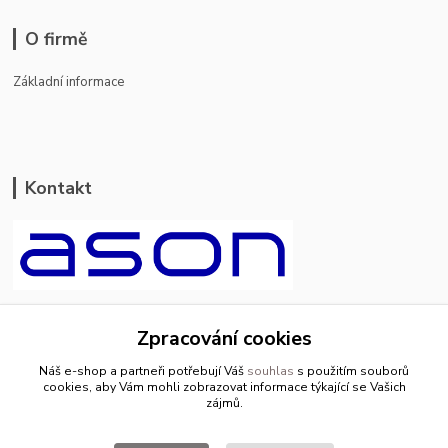
O firmě
Základní informace
Kontakt
ason-vala.cz
Zpracování cookies
+420 799 500 769
Náš e-shop a partneři potřebují Váš
souhlas
s použitím souborů
pracovní dny 8-11hod.,13-15hod.
cookies, aby Vám mohli zobrazovat informace týkající se Vašich
zájmů.
info@ason-vala.cz