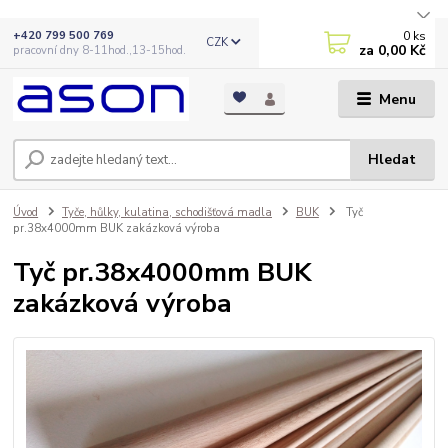
0
ks
+420 799 500 769
CZK
za
0,00 Kč
pracovní dny 8-11hod.,13-15hod.
Menu
Hledat
Úvod
Tyče, hůlky, kulatina, schodišťová madla
BUK
Tyč
pr.38x4000mm BUK zakázková výroba
Tyč pr.38x4000mm BUK
zakázková výroba