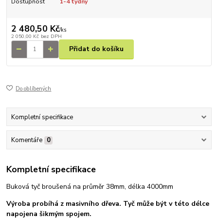
Dostupnost
1-4 týdny
2 480,50 Kč
/
ks
2 050,00 Kč
bez DPH
Přidat do košíku
Do oblíbených
Kompletní specifikace
Komentáře
0
Kompletní specifikace
Buková tyč broušená na průměr 38mm, délka 4000mm
Výroba probíhá z
masivního dřeva. Tyč může být v této délce
napojena šikmým spojem.