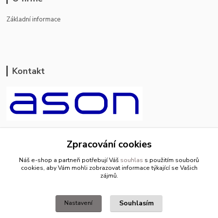
Základní informace
Kontakt
ason-vala.cz
Zpracování cookies
+420 799 500 769
Náš e-shop a partneři potřebují Váš
souhlas
s použitím souborů
pracovní dny 8-11hod.,13-15hod.
cookies, aby Vám mohli zobrazovat informace týkající se Vašich
zájmů.
info@ason-vala.cz
Souhlasím
Nastavení