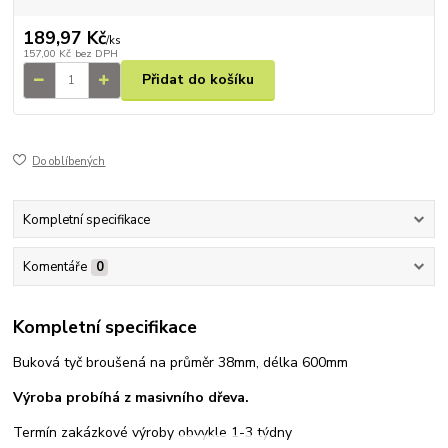
189,97 Kč
/
ks
157,00 Kč
bez DPH
Přidat do košíku
Do oblíbených
Kompletní specifikace
Komentáře
0
Kompletní specifikace
Buková tyč broušená na průměr 38mm, délka 600mm
Výroba probíhá z
masivního dřeva.
Termín zakázkové výroby obvykle 1-3 týdny