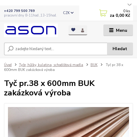
0
ks
+420 799 500 769
CZK
za
0,00 Kč
pracovní dny 8-11hod.,13-15hod.
Menu
Hledat
Úvod
Tyče, hůlky, kulatina, schodišťová madla
BUK
Tyč pr.38 x
600mm BUK zakázková výroba
Tyč pr.38 x 600mm BUK
zakázková výroba