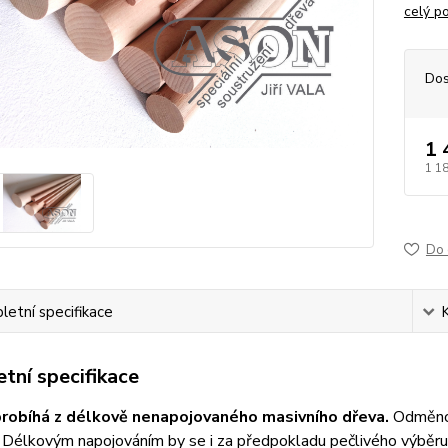
celý p
Dos
1 
1 1
Do 
etní specifikace
tní specifikace
robíhá z délkově
nenapojovaného masivního dřeva.
Odměnou
Délkovým napojováním by se i za předpokladu pečlivého výběru