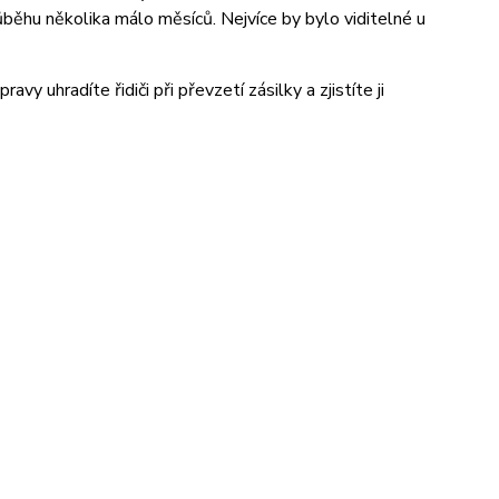
růběhu několika málo měsíců. Nejvíce by bylo viditelné u
ravy uhradíte řidiči při převzetí zásilky a zjistíte ji