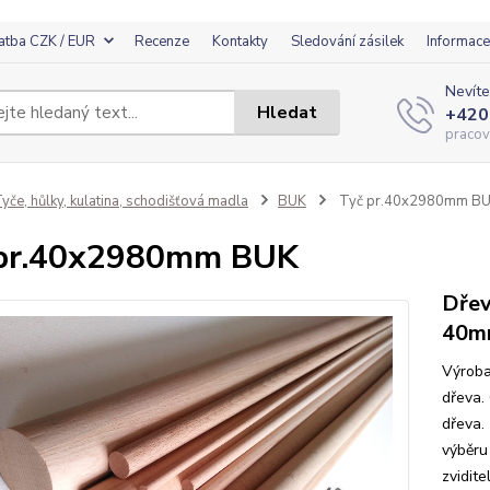
atba CZK / EUR
Recenze
Kontakty
Sledování zásilek
Informace
Nevíte
Hledat
+420
pracov
yče, hůlky, kulatina, schodišťová madla
BUK
Tyč pr.40x2980mm B
 pr.40x2980mm BUK
Dřev
40m
Výroba
dřeva.
dřeva.
výběru
zvidite