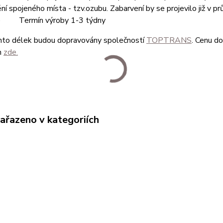
ění spojeného místa - tzv.ozubu. Zabarvení by se projevilo již v p
 ) Termín výroby 1-3 týdny
hto délek budou dopravovány společností
TOPTRANS
. Cenu dop
m
zde.
zařazeno v kategoriích