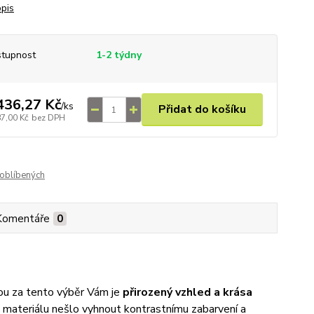
opis
tupnost
1-2 týdny
436,27 Kč
/
ks
Přidat do košíku
87,00 Kč
bez DPH
oblíbených
Komentáře
0
 za tento výběr Vám je
přirozený vzhled a krása
 materiálu nešlo vyhnout kontrastnímu zabarvení a