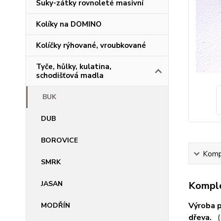
Suky-zátky rovnoleté masivní
Kolíky na DOMINO
Kolíčky rýhované, vroubkované
Tyče, hůlky, kulatina,
schodišťová madla
BUK
DUB
BOROVICE
Kompl
SMRK
JASAN
Komple
Výroba p
MODŘÍN
dřeva.
(