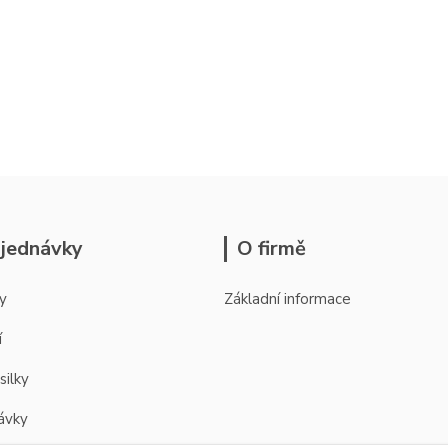
jednávky
O firmě
y
Základní informace
í
silky
ávky