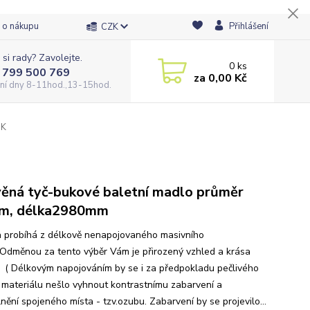
 o nákupu
Přihlášení
CZK
 si rady? Zavolejte.
0
ks
 799 500 769
za
0,00 Kč
ní dny 8-11hod.,13-15hod.
UK
ěná tyč-bukové baletní madlo průměr
m, délka2980mm
 probíhá z délkově nenapojovaného masivního
 Odměnou za tento výběr Vám je přirozený vzhled a krása
 ( Délkovým napojováním by se i za předpokladu pečlivého
 materiálu nešlo vyhnout kontrastnímu zabarvení a
lnění spojeného místa - tzv.ozubu. Zabarvení by se projevilo...