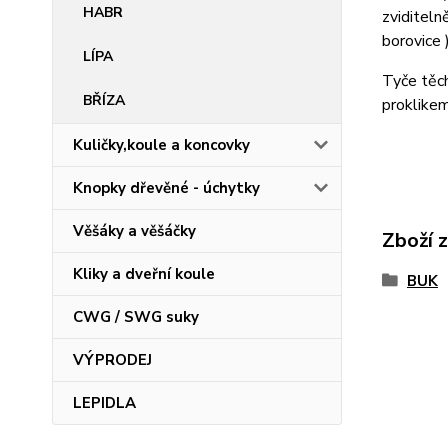
HABR
zviditeln
borovice
LÍPA
Tyče těc
BŘÍZA
proklike
Kuličky,koule a koncovky
Knopky dřevěné - úchytky
Věšáky a věšáčky
Zboží 
Kliky a dveřní koule
BUK
CWG / SWG suky
VÝPRODEJ
LEPIDLA