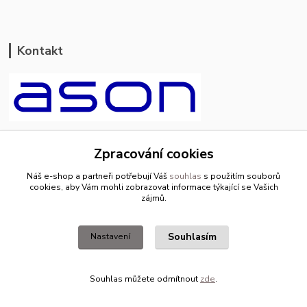
Kontakt
ason-vala.cz
Zpracování cookies
+420 799 500 769
Náš e-shop a partneři potřebují Váš
souhlas
s použitím souborů
pracovní dny 8-11hod.,13-15hod.
cookies, aby Vám mohli zobrazovat informace týkající se Vašich
zájmů.
info@ason-vala.cz
Souhlasím
Nastavení
Souhlas můžete odmítnout
zde
.
Vytvořeno na
Eshop-rychle.cz