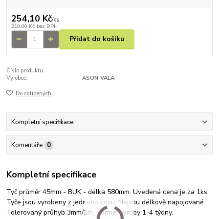
254,10 Kč
/
ks
210,00 Kč
bez DPH
Přidat do košíku
Číslo produktu:
Výrobce:
ASON-VALA
Do oblíbených
Kompletní specifikace
Komentáře
0
Kompletní specifikace
Tyč průměr 45mm - BUK - délka 580mm. Uvedená cena je za 1ks.
Tyče jsou vyrobeny z jednoho kusu. Nejsou délkově napojované.
Tolerovaný průhyb 3mm/1m. Termín výroby 1-4 týdny.