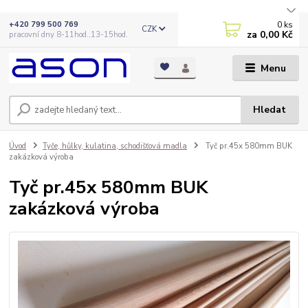
0
ks
+420 799 500 769
CZK
za
0,00 Kč
pracovní dny 8-11hod.,13-15hod.
Menu
Hledat
Úvod
Tyče, hůlky, kulatina, schodišťová madla
Tyč pr.45x 580mm BUK
zakázková výroba
Tyč pr.45x 580mm BUK
zakázková výroba