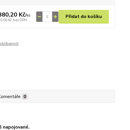
380,20 Kč
/
ks
Přidat do košíku
20,00 Kč
bez DPH
oblíbených
Komentáře
0
ě napojované.