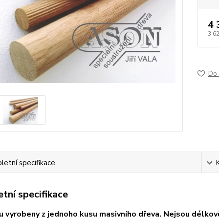
4 
3 6
Do 
etní specifikace
tní specifikace
u vyrobeny z jednoho kusu
masivního dřeva. Nejsou délkov