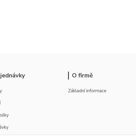
jednávky
O firmě
y
Základní informace
í
silky
ávky