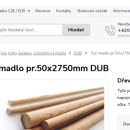
atba CZK / EUR
Recenze
Kontakty
Sledování zásilek
Informace
Nevíte
Hledat
+420
pracov
yče, hůlky, kulatina, schodišťová madla
DUB
Tyč-madlo pr.50x27
-madlo pr.50x2750mm DUB
Dřev
Tyče j
napojo
očka. 
Dos