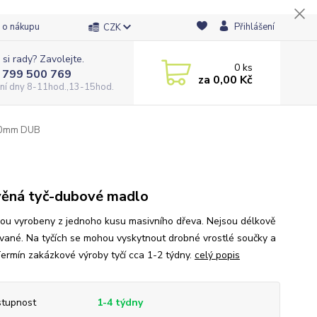
 o nákupu
Přihlášení
CZK
 si rady? Zavolejte.
0
ks
 799 500 769
za
0,00 Kč
ní dny 8-11hod.,13-15hod.
50mm DUB
ěná tyč-dubové madlo
sou vyrobeny z jednoho kusu masivního dřeva. Nejsou délkově
vané. Na tyčích se mohou vyskytnout drobné vrostlé součky a
Termín zakázkové výroby tyčí cca 1-2 týdny.
celý popis
tupnost
1-4 týdny