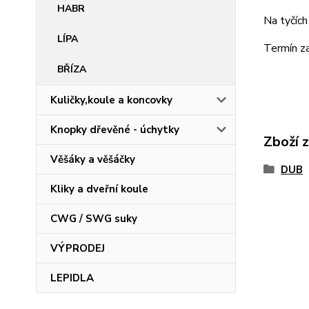
HABR
Na tyčích
LÍPA
Termín za
BŘÍZA
Kuličky,koule a koncovky
Knopky dřevěné - úchytky
Zboží 
Věšáky a věšáčky
DUB
Kliky a dveřní koule
CWG / SWG suky
VÝPRODEJ
LEPIDLA