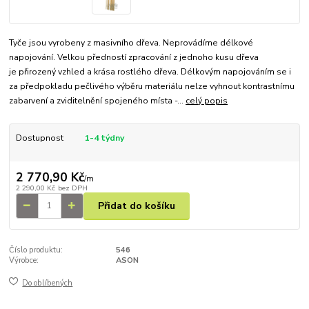
Tyče jsou vyrobeny z masivního dřeva. Neprovádíme délkové
napojování. Velkou předností zpracování z jednoho kusu dřeva
je přirozený vzhled a krása rostlého dřeva. Délkovým napojováním se i
za předpokladu pečlivého výběru materiálu nelze vyhnout kontrastnímu
zabarvení a zviditelnění spojeného místa -...
celý popis
Dostupnost
1-4 týdny
2 770,90 Kč
/
m
2 290,00 Kč
bez DPH
Přidat do košíku
Číslo produktu:
546
Výrobce:
ASON
Do oblíbených