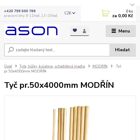
0
ks
+420 799 500 769
CZK
za
0,00 Kč
pracovní dny 8-11hod.,13-15hod.
Menu
Hledat
Úvod
Tyče, hůlky, kulatina, schodišťová madla
MODŘÍN
Tyč
pr.50x4000mm MODŘÍN
Tyč pr.50x4000mm MODŘÍN