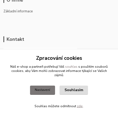
O firmě
Základní informace
Kontakt
Zpracování cookies
Náš e-shop a partneři potřebují Váš
souhlas
s použitím souborů
cookies, aby Vám mohli zobrazovat informace týkající se Vašich
ason-vala.cz
zájmů.
+420 799 500 769
Souhlasím
Nastavení
pracovní dny 8-11hod.,13-15hod.
info@ason-vala.cz
Souhlas můžete odmítnout
zde
.