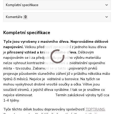
Kompletní specifikace
Komentáře
0
Kompletní specifikace
Tyče jsou vyrobeny z
masivního dřeva. Neprovádíme délkové
napojování.
Velkou předností zpracování z jednoho kusu dřeva
je
přirozený vzhled a krása rostlého dřeva.
Délkovým
napojováním se i za předpokladu pečlivého výběru materiálu
nelze vyhnout kontrastnímu zabarvení a zviditelnění spojeného
místa - tzv.ozubu. Zabarvení se u takto spojovaných prvků
projevuje působením slunečního záření již v průběhu několika málo
týdnů či měsíců. Nejvíce je viditelné u borovice. Na tyčích se
mohou vyskytnout drobné vrostlé součky a očka. Větve jsou
součástí stromů, z jejichž dřeva vyrábíme. I tak se je snažíme co
nejvíce eliminovat. Termín zakázkové výroby tyčí cca
1-4 týdny.
Tyče těchto délek budou dopravovány společností
TOPTRANS
.